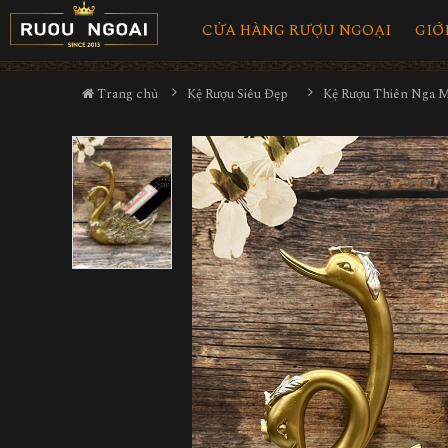
CỬA HÀNG RƯỢU NGOẠI
GIỚ
Trang chủ
Kệ Rượu Siêu Đẹp
Kệ Rượu Thiên Nga 