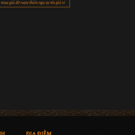
mua giá đỡ rượu thiên nga uy tín giá rẻ
NH
ĐỊA ĐIỂM