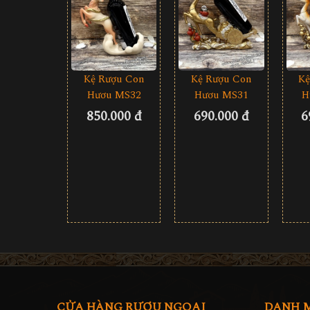
Kệ Rượu Con
Kệ Rượu Con
Kệ
Hươu MS32
Hươu MS31
H
850.000 đ
690.000 đ
6
CỬA HÀNG RƯỢU NGOẠI
DANH 