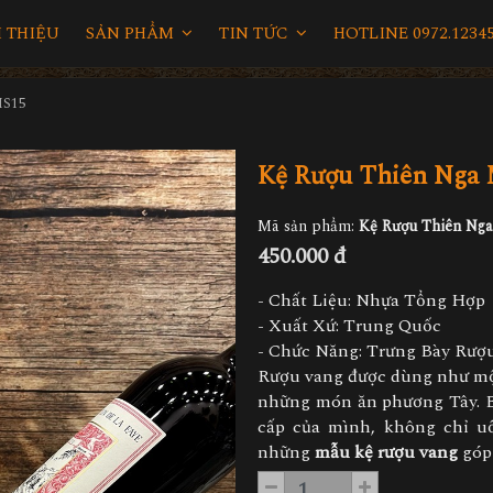
I THIỆU
SẢN PHẨM
TIN TỨC
HOTLINE 0972.12345
MS15
Kệ Rượu Thiên Nga
Mã sản phẩm:
Kệ Rượu Thiên Ng
450.000 đ
- Chất Liệu: Nhựa Tổng Hợp
- Xuất Xứ: Trung Quốc
- Chức Năng: Trưng Bày Rượ
Rượu vang được dùng như một
những món ăn phương Tây. B
cấp của mình, không chỉ uố
những
mẫu kệ rượu vang
góp 