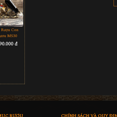
 Rượu Con
ươu MS30
90.000 đ
MỤC RƯỢU
CHÍNH SÁCH VÀ QUY ĐỊ