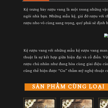
Kệ trưng bày rượu vang
là một trong những vật 
ngôi nhà bạn. Những mẫu kệ, giá đở rượu với th
rượu nho vô cùng sang trọng, quý phái sẽ định 
Kệ rượu vang
với những mẩu kệ rượu vang mang 
thuật là sự kết hợp giữa hiện đại và cổ điển. 
rượu
chủ nhân như đang hòa cùng giai điệu của
cũng thể hiện được “Gu” thẩm mỹ nghệ thuật củ
SẢN PHẨM CÙNG LOẠI