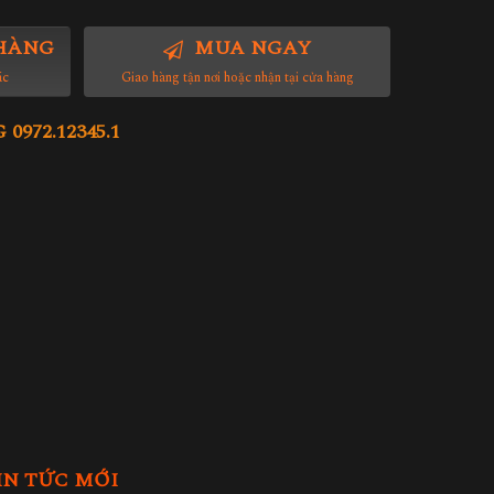
HÀNG
MUA NGAY
ác
Giao hàng tận nơi hoặc nhận tại cửa hàng
972.12345.1
IN TỨC MỚI