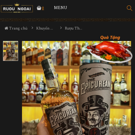
MENU
0
Trang chủ
Khuyến Mãi Lớn
Rượu The Epicurean 12YO Blended Malt