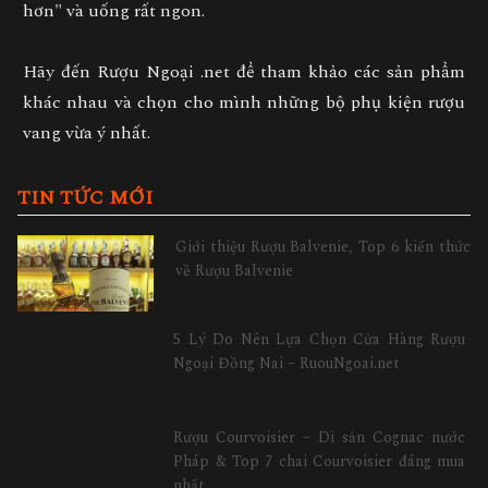
hơn" và uống rất ngon.
Hãy đến Rượu Ngoại .net để tham khảo các sản phẩm
khác nhau và chọn cho mình những bộ phụ kiện rượu
vang vừa ý nhất.
TIN TỨC MỚI
Giới thiệu Rượu Balvenie, Top 6 kiến thức
về Rượu Balvenie
5 Lý Do Nên Lựa Chọn Cửa Hàng Rượu
Ngoại Đồng Nai – RuouNgoai.net
Rượu Courvoisier – Di sản Cognac nước
Pháp & Top 7 chai Courvoisier đáng mua
nhất