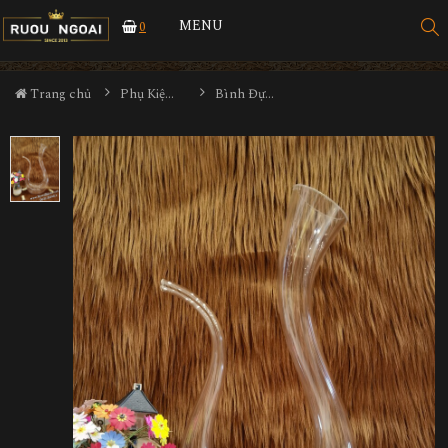
MENU
0
Trang chủ
Phụ Kiện Rượu
Bình Đựng Rượu Vang - Decanter Dáng Đẹp M09