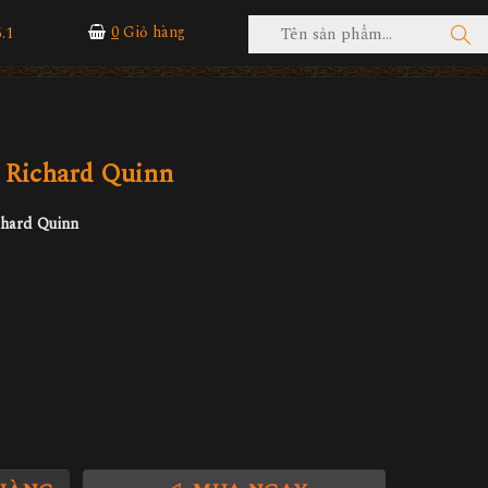
.1
0
Giỏ hàng
1 Richard Quinn
chard Quinn