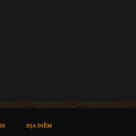
NH
ĐỊA ĐIỂM