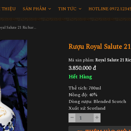
I THIỆU
SẢN PHẨM
TIN TỨC
HOTLINE 0972.12345
Rượu Royal Salute 21 Richard Quinn
Rượu Royal Salute 2
Mã sản phẩm:
Royal Salute 21 Ri
3.850.000 đ
Hết Hàng
Thể tích: 700ml
Nồng độ: 40%
Dòng rượu: Blended Scotch
Xuất xứ: Scotland