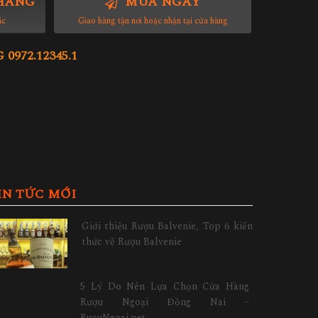
HÀNG
MUA NGAY
ác
Giao hàng tận nơi hoặc nhận tại cửa hàng
972.12345.1
IN TỨC MỚI
Giới thiệu Rượu Balvenie, Top 6 kiến
thức về Rượu Balvenie
5 Lý Do Nên Lựa Chọn Cửa Hàng
Rượu Ngoại Đồng Nai –
RuouNgoai.net