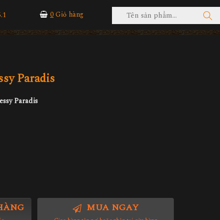
.1
0
Giỏ hàng
sy Paradis
ssy Paradis
HÀNG
MUA NGAY