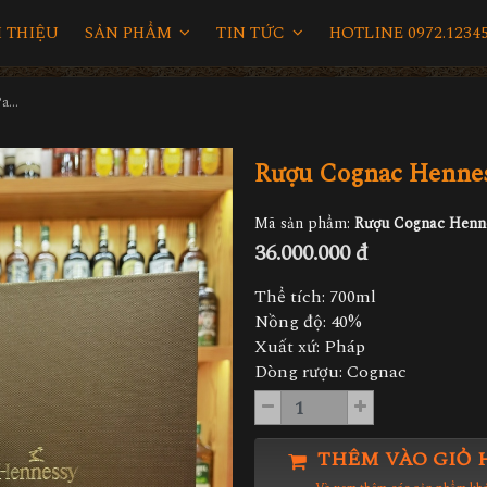
I THIỆU
SẢN PHẨM
TIN TỨC
HOTLINE 0972.12345
Rượu Cognac Hennessy Paradis
Rượu Cognac Hennes
Mã sản phẩm:
Rượu Cognac Henne
36.000.000 đ
Thể tích: 700ml
Nồng độ: 40%
Xuất xứ: Pháp
Dòng rượu: Cognac
THÊM VÀO GIỎ 