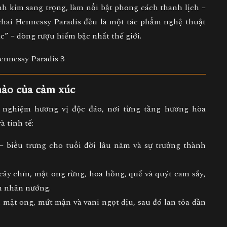
nh kim sang trọng, làm nổi bật phong cách
thanh lịch –
 chai Hennessy Paradis đều là
một tác phẩm nghệ thuật
c” – dòng rượu hiếm bậc nhất thế giới.
hảo của cảm xúc
 nghiệm hương vị độc đáo, nơi từng tầng hương hòa
 tinh tế:
biểu trưng cho tuổi đời lâu năm và sự trưởng thành
 cây chín, mật ong rừng, hoa hồng, quế và quýt cam sấy
,
nh nhân nướng
.
ị
mật ong, mứt mận và vani ngọt dịu
, sau đó lan tỏa dần