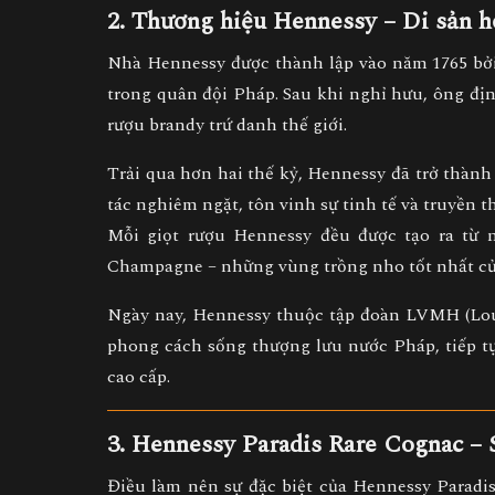
2. Thương hiệu Hennessy – Di sản 
Nhà
Hennessy
được thành lập vào năm
1765
bở
trong quân đội Pháp. Sau khi nghỉ hưu, ông địn
rượu brandy trứ danh thế giới.
Trải qua hơn hai thế kỷ, Hennessy đã trở thàn
tác nghiêm ngặt, tôn vinh sự tinh tế và truyền t
Mỗi giọt rượu Hennessy đều được tạo ra từ 
Champagne
– những vùng trồng nho tốt nhất c
Ngày nay, Hennessy thuộc tập đoàn
LVMH (Lou
phong cách sống thượng lưu nước Pháp, tiếp t
cao cấp.
3. Hennessy Paradis Rare Cognac – S
Điều làm nên sự đặc biệt của
Hennessy Paradi