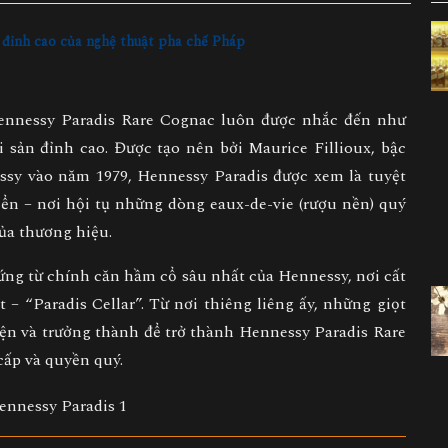
 đỉnh cao của nghệ thuật pha chế Pháp
ennessy Paradis Rare Cognac
luôn được nhắc đến như
di sản đỉnh cao
. Được tạo nên bởi
Maurice Fillioux
, bậc
essy vào năm 1979, Hennessy Paradis được xem là
tuyệt
iển
– nơi hội tụ những dòng eaux-de-vie (rượu nền) quý
ủa thương hiệu.
ng từ chính căn hầm cổ sâu nhất của Hennessy, nơi cất
– “Paradis Cellar”. Từ nơi thiêng liêng ấy, những giọt
yện và trưởng thành để trở thành
Hennessy Paradis Rare
cấp và quyền quý.