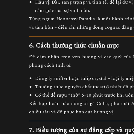
Hậu vị:
Dài, sang trọng và tinh tế, để lại dư v
cảm giác của sự vĩnh cửu.
Từng ngụm Hennessy Paradis là
một hành trìn
và tâm hồn – điều chỉ những dòng cognac đẳng c
6. Cách thưởng thức chuẩn mực
Để cảm nhận trọn vẹn hương vị cao quý của
phong cách tinh tế:
Dùng ly snifter hoặc tulip crystal
– loại ly mi
Thưởng thức nguyên chất (neat)
ở nhiệt độ 
Có thể để rượu “thở” 5–10 phút trước khi uốn
Kết hợp hoàn hảo
cùng
xì gà Cuba
,
pho mát 
chiều sâu và độ phức hợp của hương vị.
7. Biểu tượng của sự đẳng cấp và qu