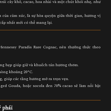
ị
trái cây khô, cacao, hoa nhài và một chút khói nhẹ
, như
h của cảm xúc
, là sự hòa quyện giữa thời gian, hương vị
ấp nhất mới có thể mang lại.
Hennessy Paradis Rare Cognac
, nên thưởng thức theo
ệng hẹp giúp giữ và khuếch tán hương thơm.
phòng khoảng
20°C
.
g, giúp các tầng hương mở ra trọn vẹn.
Aged Gouda
, hoặc
socola đen 70% cacao
sẽ làm nổi bật
ý phái