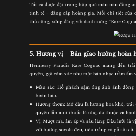
Tất cả được đặt trong hộp quà màu nâu đồng á
tinh tế – đẳng cấp hoàng gia
. Mỗi chi tiết của
thủ công
, xứng đáng với danh xưng “Rare Cogna
5. Hương vị – Bản giao hưởng hoàn 
Hennessy Paradis Rare Cognac
mang đến trải
quyện, gợi cảm xúc như một bản nhạc trầm ấm và
Màu sắc:
Hổ phách sậm óng ánh ánh đồng – 
hoàn hảo.
Hương thơm:
Mở đầu là hương
hoa khô, trái
quyện lẫn mùi
thuốc lá nhẹ, da thuộc và hạ
Vị:
Mượt mà, ấm áp và sâu lắng. Đầu lưỡi là v
với hương
socola đen, tiêu trắng và gỗ sồi cổ
.