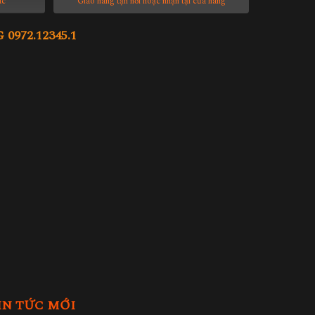
ác
Giao hàng tận nơi hoặc nhận tại cửa hàng
972.12345.1
IN TỨC MỚI