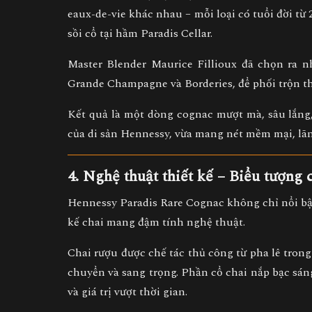
eaux-de-vie
khác nhau – mỗi loại có tuổi đời từ
sồi cổ tại hầm Paradis Cellar.
Master Blender Maurice Fillioux đã chọn ra
Grande Champagne
và
Borderies
, để phối trộn 
Kết quả là một dòng cognac
mượt mà, sâu lắng,
của di sản Hennessy, vừa mang nét mềm mại, lã
4. Nghệ thuật thiết kế – Biểu tượng c
Hennessy Paradis Rare Cognac
không chỉ nổi bậ
kế chai mang đậm tính nghệ thuật.
Chai rượu được chế tác thủ công từ
pha lê trong
chuyển và sang trọng. Phần cổ chai nắp bạc sán
và giá trị vượt thời gian.