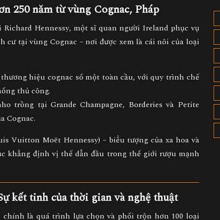
hơn 250 năm từ vùng Cognac, Pháp
i
Richard Hennessy
, một sĩ quan người Ireland phục vụ
h cư tại vùng Cognac – nơi được xem là cái nôi của loại
h
thương hiệu cognac số một toàn cầu
, với quy trình chế
hống thủ công.
nho trồng tại
Grande Champagne, Borderies và Petite
ủa Cognac.
is Vuitton Moët Hennessy)
– biểu tượng của xa hoa và
ục khẳng định vị thế dẫn đầu trong thế giới rượu mạnh
ự kết tinh của thời gian và nghệ thuật
s
chính là quá trình lựa chọn và phối trộn
hơn 100 loại