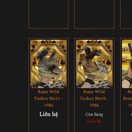
Rượu Wild
Rượu Wild
R
Turkey No11 -
Turkey No10 -
Bro
1986
1986
1
Liên hệ
Còn hàng
Liên hệ