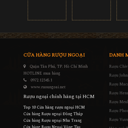
CỬA HÀNG RƯỢU NGOẠI
DANH 
Quận Tân Phú, TP. Hồ Chí Minh
Rượu Chiv
HOTLINE mua hàng
Rượu John
0972.12345.1
Rượu Maca
www.ruoungoai.net
Rượu Hen
Rượu ngoại chính hãng tại HCM
Rượu Meu
Top 10 Cửa hàng rượu ngoại HCM
Rượu Pho
Cửa hàng Rượu ngoại Đồng Tháp
Rượu Vươn
Cửa hàng Rượu ngoại Nha Trang
Cửa hàng Rượu Ngoại Vũng Tàu