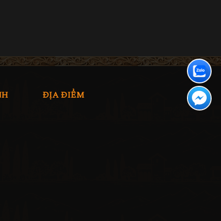
NH
ĐỊA ĐIỂM