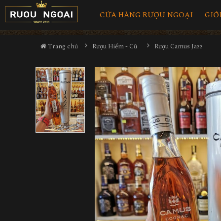
CỬA HÀNG RƯỢU NGOẠI
GIỚ
Trang chủ
Rượu Hiếm - Cũ
Rượu Camus Jazz