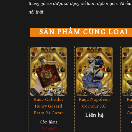
thùng gỗ sồi được sử dụng để làm rượu mạnh. Nhiều c
nội thất
SẢN PHẨM CÙNG LOẠI
Rượu Calvados
Rượu Napoleon
Rư
Henry Gerard
Corneur XO
L
Extra 24 Carat
Co
Liên hệ
Còn hàng
Liên hệ