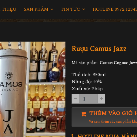
I THIỆU
SẢN PHẨM
TIN TỨC
HOTLINE 0972.12345
Rượu Camus Jazz
Mã sản phẩm:
Camus Cognac Jaz
Thể tích: 350ml
Nồng độ: 40%
Xuất xứ: Pháp
THÊM VÀO GIỎ 
Và xem thêm các sản phẩm kh
HOTLINE MUA HÀNG 0