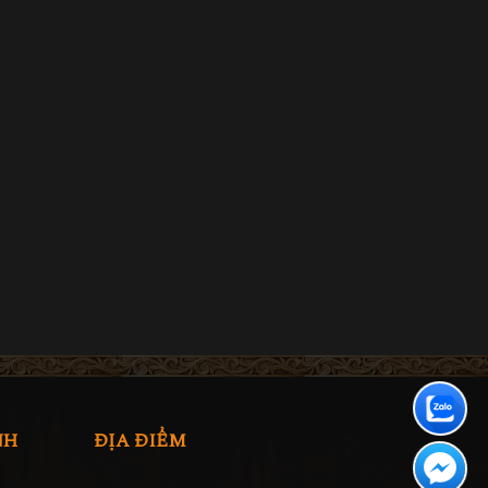
NH
ĐỊA ĐIỂM