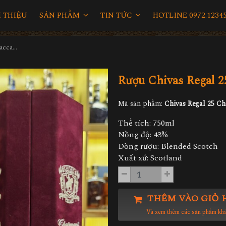
I THIỆU
SẢN PHẨM
TIN TỨC
HOTLINE 0972.12345
Rượu Chivas Regal 25 Baccarat Chairman’s Reserve II
Rượu Chivas Regal 2
Mã sản phẩm:
Chivas Regal 25 Ch
Thể tích: 750ml
Nồng độ: 43%
Dòng rượu: Blended Scotch
Xuất xứ: Scotland
THÊM VÀO GIỎ 
Và xem thêm các sản phẩm kh