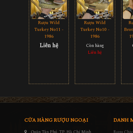
Rượu Wild
Rượu Wild
R
Turkey No11 -
Turkey No10 -
Bro
1986
1986
1
Liên hệ
Còn hàng
Liên hệ
CỬA HÀNG RƯỢU NGOẠI
DANH 
Quận Tân Phú, TP. Hồ Chí Minh
Rượu Chiv