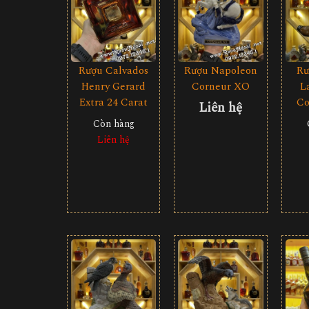
Rượu Calvados
Rượu Napoleon
Rư
Henry Gerard
Corneur XO
L
Extra 24 Carat
Co
Liên hệ
Còn hàng
Liên hệ