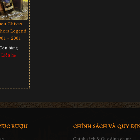
ượu Chivas
thers Legend
901 – 2001
Còn hàng
Liên hệ
MỤC RƯỢU
CHÍNH SÁCH VÀ QUY ĐỊ
as
Chính sách & Quy định chung