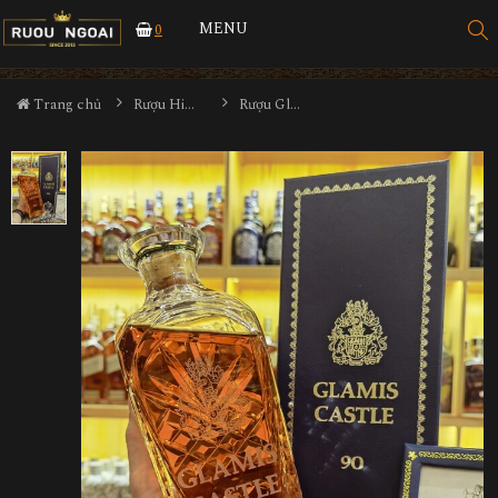
MENU
0
Trang chủ
Rượu Hiếm - Cũ
Rượu Glamis Cartle Mừng Sinh Nhật Lần Thứ 90 của Nữ Hoàng Trong Lâu Đài Glamis