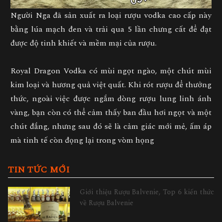
Người Nga đã sản xuất ra loại rượu vodka cao cấp này
bằng lúa mạch đen và trải qua 5 lần chưng cất để đạt
được độ tinh khiết và mềm mại của rượu.
Royal Dragon Vodka có mùi ngọt ngào, một chút mùi
kim loại và hương quả việt quất. Khi rót rượu để thưởng
thức, ngoài việc được ngắm dòng rượu lung linh ánh
vàng, bạn còn có thể cảm thấy ban đầu hơi ngọt và một
chút đắng, nhưng sau đó sẽ là cảm giác mới mẻ, ấm áp
mà tinh tế còn đọng lại trong vòm họng
TIN TỨC MỚI
Giới thiệu Rượu Balvenie, Top 6 kiến thức
về Rượu Balvenie