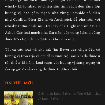
whisky khác nhau từ chiều sâu tính cách đến tầng lớp
hương vị, bao gồm mạch nha vùng Speyside cổ điển
như Cardhu, Glen Elgin, và Auchroisk để pha trộn với
whisky thơm phức mùi trái cây của Highland như Blair
Athol. Các loại mạch nha lâu năm của vùng Island cũng
được lựa chọn để có được vị khói dịu nhẹ.
Tất cả các loại whisky mà Jim Beveridge chọn đều có
hương vị tròn trịa và êm đằm vượt trội sau khi đã được ủ
tối thiểu 18 năm. Loại rượu với hương vị sang trọng và
ấm áp giờ đã sẵn sàng để được thưởng thức.
TIN TỨC MỚI
Giới thiệu Rượu Balvenie, Top 6 kiến thức
về Rượu Balvenie