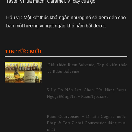
Taste: Vị lúa mạch, Caramel, Vị cay của gỗ.
Hậu vị : Một kết thúc khá ngắn nhưng nó sẽ đem đến cho
bạn một hương vị ngọt ngào khó nắm bắt được.
TIN TỨC MỚI
Giới thiệu Rượu Balvenie, Top 6 kiến thức
về Rượu Balvenie
5 Lý Do Nên Lựa Chọn Cửa Hàng Rượu
Ngoại Đồng Nai – RuouNgoai.net
Rượu Courvoisier – Di sản Cognac nước
Pháp & Top 7 chai Courvoisier đáng mua
nhất