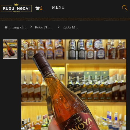
MENU
0
Trang chủ
Rượu Nhật
Rượu Mơ Choya Umeshu 3 năm 720ml