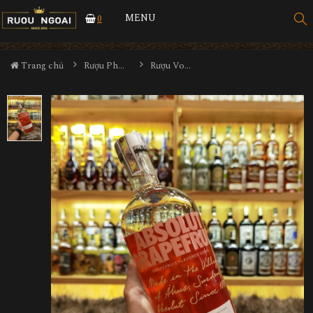
MENU
0
Trang chủ
Rượu Pha Chế
Rượu Vodka Absolut Grapefruit 1L