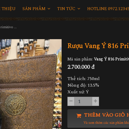
I THIỆU
SẢN PHẨM
TIN TỨC
HOTLINE 0972.12345
Rượu Vang Ý 816 Primitivo Hộp Da Đôi
Rượu Vang Ý 816 Pri
Mã sản phẩm:
Vang Ý 816 Primit
2.700.000 đ
Thể tích: 750ml
Nồng độ: 13.5%
Xuất xứ: Ý
THÊM VÀO GIỎ 
Và xem thêm các sản phẩm kh