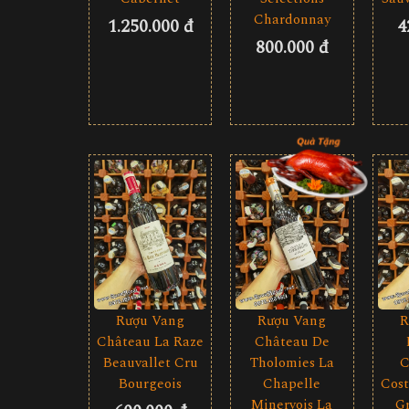
Chardonnay
1.250.000 đ
4
800.000 đ
Rượu Vang
R
Rượu Vang
Château La Raze
Château De
Beauvallet Cru
C
Tholomies La
Bourgeois
Cost
Chapelle
Gr
Minervois La