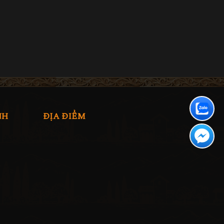
NH
ĐỊA ĐIỂM