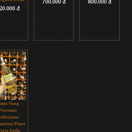
700.000 đ
800.000 đ
20.000 đ
ượu Vang
Pirovano
ollezione
antino Pinot
igio Delle