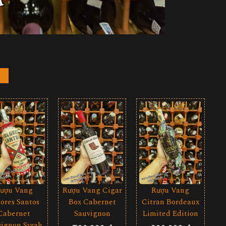
Rượu Vang Cigar
ượu Vang
Rượu Vang
Box Cabernet
ores Santos
Citran Bordeaux
Sauvignon
Cabernet
Limited Edition
vignon Syrah