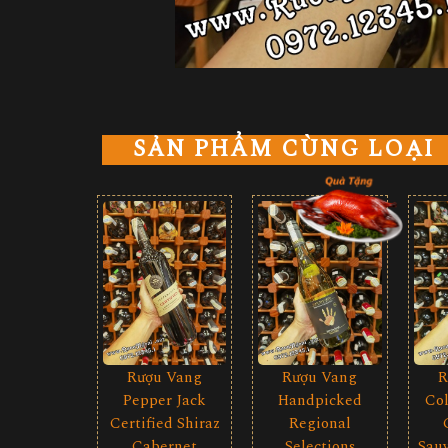
SẢN PHẨM CÙNG LOẠI
Rượu Vang
Rượu Vang
R
Pepper Jack
Handpicked
Col
Certified Shiraz
Regional
Cabernet
Selections
Sau