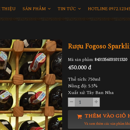
I THIỆU
SẢN PHẨM
TIN TỨC
HOTLINE 0972.12345
Rượu Fogoso Sparkl
Mã sản phẩm:
8431356031011320
450.000 đ
Thể tích: 750ml
Nồng độ: 5.5%
Xuất xứ: Tây Ban Nha
THÊM VÀO GIỎ 
Và xem thêm các sản phẩm kh