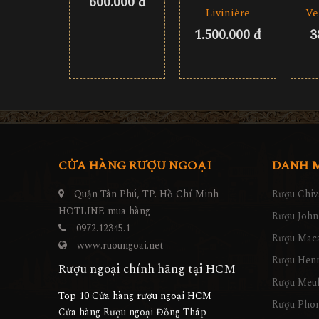
600.000 đ
Ve
Livinière
3
1.500.000 đ
CỬA HÀNG RƯỢU NGOẠI
DANH 
Quận Tân Phú, TP. Hồ Chí Minh
Rượu Chiv
HOTLINE mua hàng
Rượu John
0972.12345.1
Rượu Maca
www.ruoungoai.net
Rượu Hen
Rượu ngoại chính hãng tại HCM
Rượu Meu
Top 10 Cửa hàng rượu ngoại HCM
Rượu Pho
Cửa hàng Rượu ngoại Đồng Tháp