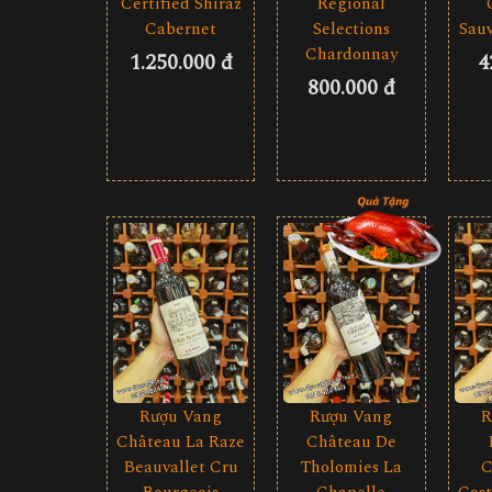
Certified Shiraz
Regional
Cabernet
Selections
Sau
Chardonnay
1.250.000 đ
4
800.000 đ
Rượu Vang
R
Rượu Vang
Château La Raze
Château De
Beauvallet Cru
C
Tholomies La