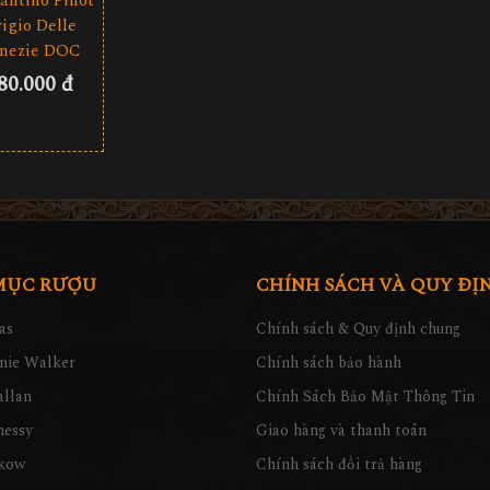
antino Pinot
igio Delle
nezie DOC
80.000 đ
MỤC RƯỢU
CHÍNH SÁCH VÀ QUY ĐỊ
as
Chính sách & Quy định chung
nie Walker
Chính sách bảo hành
llan
Chính Sách Bảo Mật Thông Tin
nessy
Giao hàng và thanh toán
kow
Chính sách đổi trả hàng