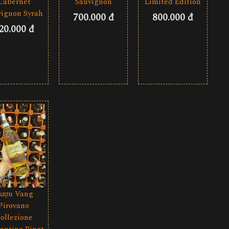
Sauvignon
Cabernet
Limited Edition
vignon Syrah
700.000 đ
800.000 đ
20.000 đ
ượu Vang
Pirovano
ollezione