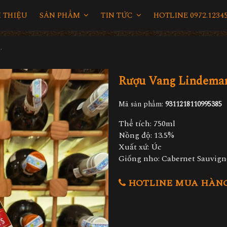
I THIỆU
SẢN PHẨM
TIN TỨC
HOTLINE 0972.12345
45 Cabernet Sauvignon
Rượu Vang Lindeman
Mã sản phẩm:
9311218110995385
Thể tích: 750ml
Nồng độ: 13.5%
Xuất xứ: Úc
Giống nho: Cabernet Sauvig
HOTLINE MUA HÀNG 0