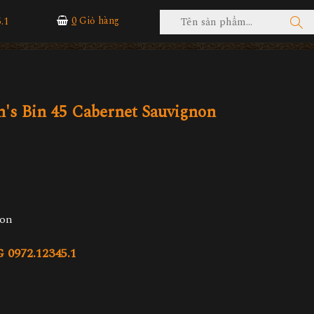
.1
0
Giỏ hàng
's Bin 45 Cabernet Sauvignon
non
972.12345.1