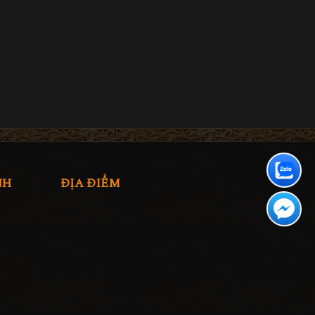
NH
ĐỊA ĐIỂM