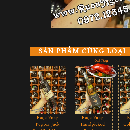
SẢN PHẨM CÙNG LOẠI
Rượu Vang
Rượu Vang
R
Pepper Jack
Handpicked
Col