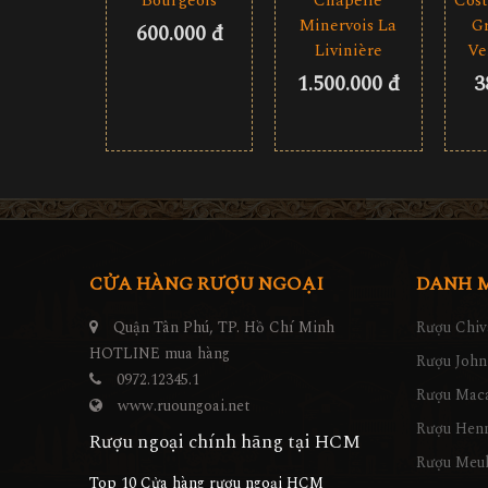
Bourgeois
Cost
Chapelle
Gr
Minervois La
600.000 đ
Ve
Livinière
3
1.500.000 đ
CỬA HÀNG RƯỢU NGOẠI
DANH 
Quận Tân Phú, TP. Hồ Chí Minh
Rượu Chiv
HOTLINE mua hàng
Rượu John
0972.12345.1
Rượu Maca
www.ruoungoai.net
Rượu Hen
Rượu ngoại chính hãng tại HCM
Rượu Meu
Top 10 Cửa hàng rượu ngoại HCM