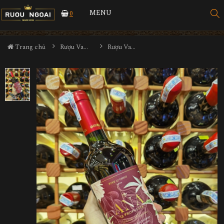
MENU
0
Trang chủ
Rượu Vang
Rượu Vang Undurraga Ana La Propuesta Grand Reserve Cabernet Sauvignon