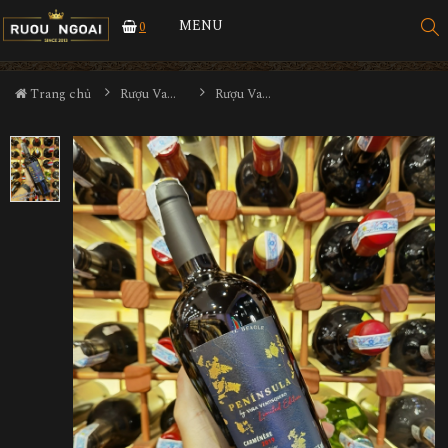
MENU
0
Trang chủ
Rượu Vang
Rượu Vang Ventisquero Peninsula Limited Edition Carmenere