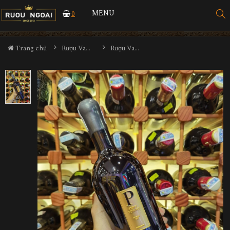
MENU
0
Trang chủ
Rượu Vang
Rượu Vang Ý Piero Bonnci Primitivo