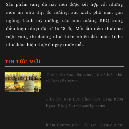
Sản phẩm vang đỏ này nên được kết hợp với những
món ăn như thịt đỏ nướng, xúc xích, phô mai, gan
ngỗng, bánh mỳ nướng, các món nướng BBQ trong
điều kiện nhiệt độ từ 16-18 độ. Mỗi lần nếm thử chai
rượu vang thì dường như thiên nhiên đất nước Italia
như được hiện thực ở ngay trước mắt.
TIN TỨC MỚI
Giới thiệu Rượu Balvenie, Top 6 kiến thức
về Rượu Balvenie
5 Lý Do Nên Lựa Chọn Cửa Hàng Rượu
Ngoại Đồng Nai – RuouNgoai.net
Rượu Courvoisier – Di sản Cognac nước