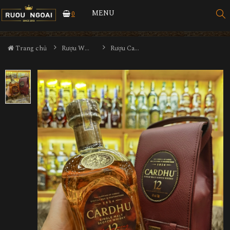
MENU
0
Trang chủ
Rượu Whisky
Rượu Cardhu 12YO Hộp Da