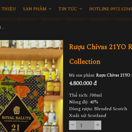
I THIỆU
SẢN PHẨM
TIN TỨC
HOTLINE 0972.12345
Rượu Chivas 21YO Richard Quinn Black The Fashion Collection
Rượu Chivas 21YO R
Collection
Mã sản phẩm:
Rượu Chivas 21YO 
4.800.000 đ
Thể tích: 700ml
Nồng độ: 40%
Dòng rượu: Blended Scotch
Xuất xứ: Scotland