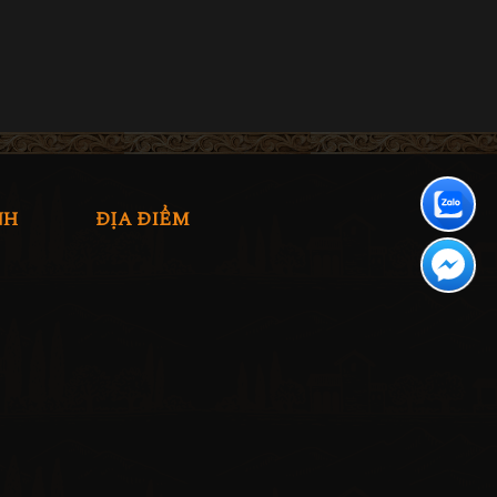
NH
ĐỊA ĐIỂM