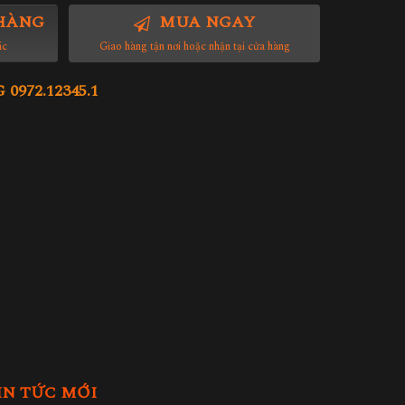
HÀNG
MUA NGAY
ác
Giao hàng tận nơi hoặc nhận tại cửa hàng
972.12345.1
IN TỨC MỚI