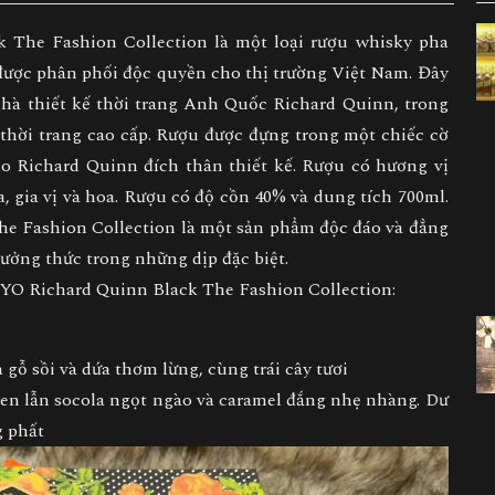
 The Fashion Collection là một loại rượu whisky pha
 được phân phối độc quyền cho thị trường Việt Nam. Đây
nhà thiết kế thời trang Anh Quốc Richard Quinn, trong
 thời trang cao cấp. Rượu được đựng trong một chiếc cờ
do Richard Quinn đích thân thiết kế. Rượu có hương vị
a, gia vị và hoa. Rượu có độ cồn 40% và dung tích 700ml.
he Fashion Collection là một sản phẩm độc đáo và đẳng
ưởng thức trong những dịp đặc biệt.
21YO Richard Quinn Black The Fashion Collection:
 gỗ sồi và dứa thơm lừng, cùng trái cây tươi
, xen lẫn socola ngọt ngào và caramel đắng nhẹ nhàng. Dư
g phất