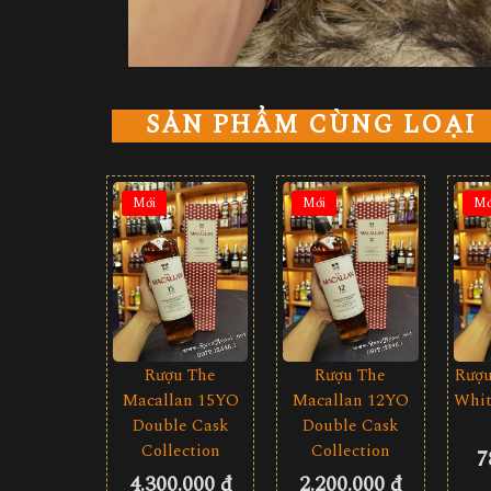
SẢN PHẨM CÙNG LOẠI
Mới
Mới
Mớ
Rượu The
Rượu The
Rượu
Macallan 15YO
Macallan 12YO
Whit
Double Cask
Double Cask
Collection
Collection
7
4.300.000 đ
2.200.000 đ