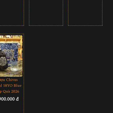
ượu Chivas
l 18YO Blue
p Quà 2026
900.000 đ