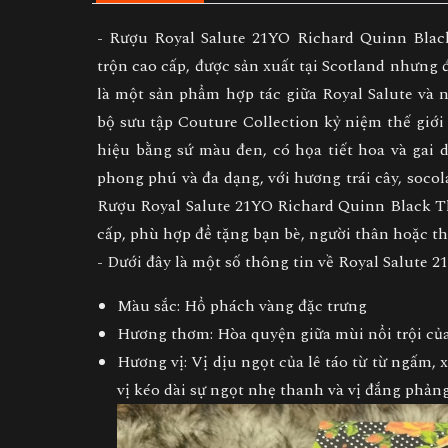
- Rượu Royal Salute 21YO Richard Quinn Black
trộn cao cấp, được sản xuất tại Scotland nhưng
là một sản phẩm hợp tác giữa Royal Salute và 
bộ sưu tập Couture Collection kỷ niệm thế giới
hiệu bằng sứ màu đen, có họa tiết hoa và gai 
phong phú và đa dạng, với hương trái cây, socol
Rượu Royal Salute 21YO Richard Quinn Black T
cấp, phù hợp để tặng bạn bè, người thân hoặc th
- Dưới đây là một số thông tin về Royal Salute 
Màu sắc
: Hổ phách vàng đặc trưng
Hương thơm
: Hòa quyện giữa mùi nổi trội của
Hương vị
: Vị dịu ngọt của lê táo từ từ ngấm
vị kéo dài sự ngọt nhẹ thanh và vị đắng phản