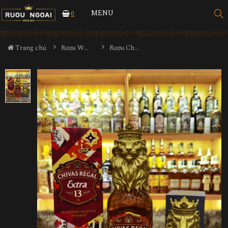
MENU
0
Trang chủ
Rượu Whisky
Rượu Chivas Extra 13YO Sherry Cask Lion