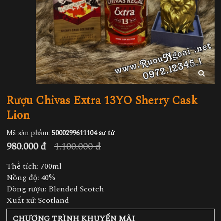
Rượu Chivas Extra 13YO Sherry Cask
Lion
Mã sản phẩm:
5000299611104 sư tử
980.000 đ
1.100.000 đ
Thể tích: 700ml
Nồng độ: 40%
Dòng rượu: Blended Scotch
Xuất xứ: Scotland
CHƯƠNG TRÌNH KHUYẾN MÃI