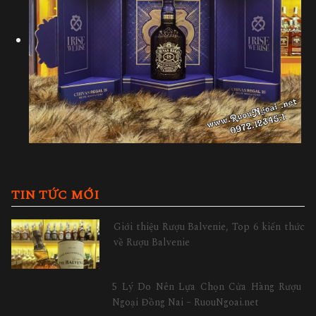
TIN TỨC MỚI
Giới thiệu Rượu Balvenie, Top 6 kiến thức
về Rượu Balvenie
5 Lý Do Nên Lựa Chọn Cửa Hàng Rượu
Ngoại Đồng Nai – RuouNgoai.net