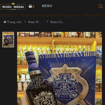
MENU
0
Trang chủ
Rượu Whisky
Rượu Chivas Regal 18YO Blue Hộp Quà 2024