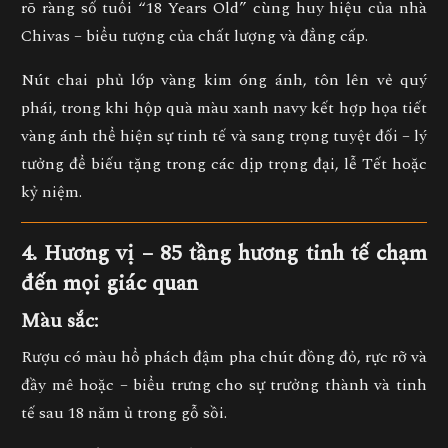
rõ ràng số tuổi “18 Years Old” cùng huy hiệu của nhà
Chivas – biểu tượng của chất lượng và đẳng cấp.
Nút chai phủ lớp vàng kim óng ánh, tôn lên vẻ quý
phái, trong khi
hộp quà màu xanh navy kết hợp họa tiết
vàng ánh
thể hiện sự tinh tế và sang trọng tuyệt đối – lý
tưởng để biếu tặng trong các dịp trọng đại, lễ Tết hoặc
kỷ niệm.
4. Hương vị – 85 tầng hương tinh tế chạm
đến mọi giác quan
Màu sắc:
Rượu có màu
hổ phách đậm pha chút đồng đỏ
, rực rỡ và
đầy mê hoặc – biểu trưng cho sự trưởng thành và tinh
tế sau 18 năm ủ trong gỗ sồi.