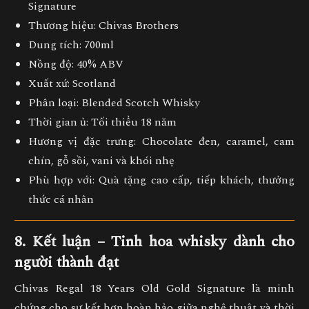
Signature
Thương hiệu:
Chivas Brothers
Dung tích:
700ml
Nồng độ:
40% ABV
Xuất xứ:
Scotland
Phân loại:
Blended Scotch Whisky
Thời gian ủ:
Tối thiểu 18 năm
Hương vị đặc trưng:
Chocolate đen, caramel, cam
chín, gỗ sồi, vani và khói nhẹ
Phù hợp với:
Quà tặng cao cấp, tiếp khách, thưởng
thức cá nhân
8. Kết luận – Tinh hoa whisky dành cho
người thành đạt
Chivas Regal 18 Years Old Gold Signature
là minh
chứng cho sự kết hợp hoàn hảo giữa
nghệ thuật và thời