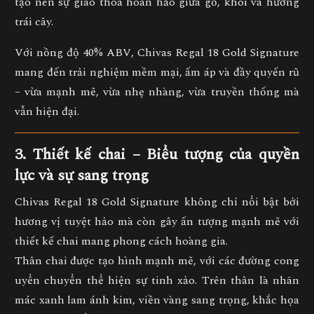
tạo nên sự giao thoa hoàn hảo giữa gỗ, khói và hương
trái cây.
Với
nồng độ 40% ABV
, Chivas Regal 18 Gold Signature
mang đến trải nghiệm mềm mại, ấm áp và đầy quyến rũ
– vừa mạnh mẽ, vừa nhẹ nhàng, vừa truyền thống mà
vẫn hiện đại.
3. Thiết kế chai – Biểu tượng của quyền
lực và sự sang trọng
Chivas Regal 18 Gold Signature không chỉ nổi bật bởi
hương vị tuyệt hảo mà còn gây ấn tượng mạnh mẽ với
thiết kế chai mang phong cách hoàng gia
.
Thân chai được tạo hình mạnh mẽ, với các đường cong
uyển chuyển thể hiện sự tinh xảo. Trên thân là
nhãn
mác xanh lam ánh kim
, viền vàng sang trọng, khắc họa