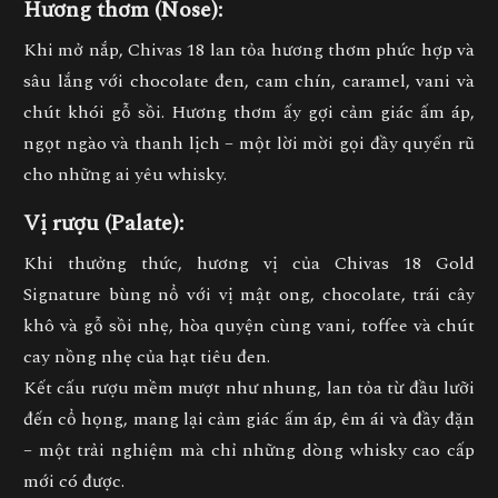
Hương thơm (Nose):
Khi mở nắp, Chivas 18 lan tỏa hương thơm
phức hợp và
sâu lắng
với
chocolate đen, cam chín, caramel, vani và
chút khói gỗ sồi
. Hương thơm ấy gợi cảm giác ấm áp,
ngọt ngào và thanh lịch – một lời mời gọi đầy quyến rũ
cho những ai yêu whisky.
Vị rượu (Palate):
Khi thưởng thức, hương vị của Chivas 18 Gold
Signature bùng nổ với
vị mật ong, chocolate, trái cây
khô và gỗ sồi nhẹ
, hòa quyện cùng
vani, toffee và chút
cay nồng nhẹ của hạt tiêu đen
.
Kết cấu rượu mềm mượt như nhung, lan tỏa từ đầu lưỡi
đến cổ họng, mang lại cảm giác
ấm áp, êm ái và đầy đặn
– một trải nghiệm mà chỉ những dòng whisky cao cấp
mới có được.