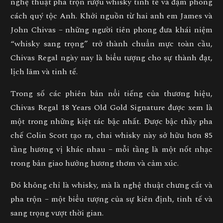
nghệ thuật pha trộn rượu whisky tinh tế và đậm phong
cách quý tộc Anh. Khởi nguồn từ hai anh em James và
John Chivas – những người tiên phong đưa khái niệm
“whisky sang trọng” trở thành chuẩn mực toàn cầu,
Chivas Regal ngày nay là biểu tượng cho
sự thành đạt,
lịch lãm và tinh tế
.
Trong số các phiên bản nổi tiếng của thương hiệu,
Chivas Regal 18 Years Old Gold Signature
được xem là
một trong những kiệt tác bậc nhất. Được
bậc thầy pha
chế Colin Scott
tạo ra, chai whisky này sở hữu hơn
85
tầng hương vị
khác nhau – mỗi tầng là một nốt nhạc
trong bản giao hưởng hương thơm và cảm xúc.
Đó không chỉ là whisky, mà là
nghệ thuật chưng cất và
pha trộn
– một biểu tượng của sự kiên định, tinh tế và
sang trọng vượt thời gian.