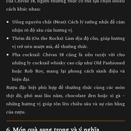
của Chivas 18, người thưởng thức có thể lựa chọn nhiều
cách khác nhau:
Uống nguyên chất (Neat):
Cách lý tưởng nhất để cảm
nhận rõ độ sâu của hương vị.
Thêm đá (On the Rocks):
Làm dịu độ cồn, giúp hương
vị trở nên mượt mà, dễ thưởng thức.
Pha cocktail:
Chivas 18 cũng là nền tuyệt vời cho
những ly cocktail whisky cao cấp như
Old Fashioned
hoặc
Rob Roy
, mang lại phong cách sành điệu và
hiện đại.
Rượu đặc biệt phù hợp để
thưởng thức cùng các món
thịt đỏ, phô mai lâu năm, chocolate đen hoặc xì gà
–
những hương vị giúp tôn lên chiều sâu và sự cân bằng
của rượu.
6. Món quà sang trọng và ý nghĩa