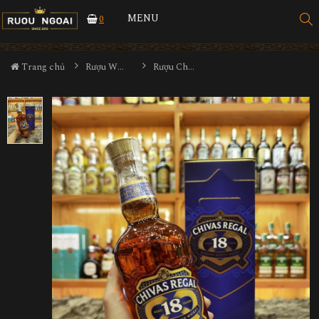
MENU
0
Trang chủ
Rượu Whisky
Rượu Chivas Regal 18YO Gold