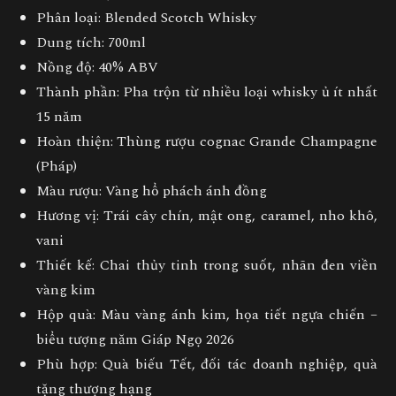
Phân loại:
Blended Scotch Whisky
Dung tích:
700ml
Nồng độ:
40% ABV
Thành phần:
Pha trộn từ nhiều loại whisky ủ ít nhất
15 năm
Hoàn thiện:
Thùng rượu cognac Grande Champagne
(Pháp)
Màu rượu:
Vàng hổ phách ánh đồng
Hương vị:
Trái cây chín, mật ong, caramel, nho khô,
vani
Thiết kế:
Chai thủy tinh trong suốt, nhãn đen viền
vàng kim
Hộp quà:
Màu vàng ánh kim, họa tiết ngựa chiến –
biểu tượng năm Giáp Ngọ 2026
Phù hợp:
Quà biếu Tết, đối tác doanh nghiệp, quà
tặng thượng hạng