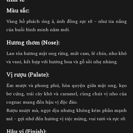
Màu sắc:
Vàng hổ phách óng ả, ánh đồng rực rỡ – như tia nắng
của buổi bình minh năm mới.
Hương thơm (Nose):
Lan tỏa hương
mật ong rừng, mứt cam, lê chín, nho khô
và vani
, kết hợp với
hương hoa và gỗ sồi nhẹ nhàng.
Vị rượu (Palate):
Êm mượt và phong phú, hòa quyện giữa
mật ong, kẹo
bơ cứng, trái cây khô và caramel
, cùng chút
vị nho của
cognac
mang đến hậu vị độc đáo.
Rượu mượt mà, ngọt dịu nhưng không kém phần mạnh
mẽ – gợi nhớ đến hương vị tiệc mừng, vui tươi và rực rỡ.
Hậu vị (Finish):