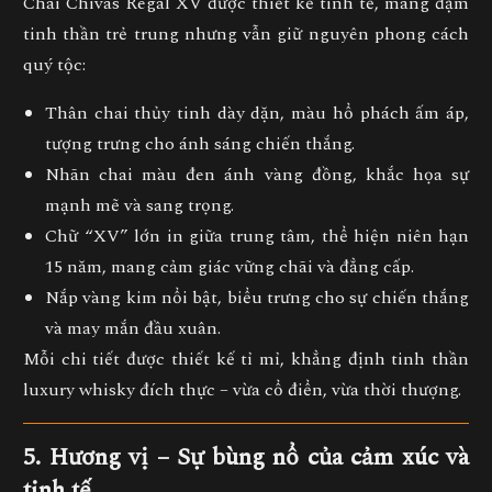
Chai
Chivas Regal XV
được thiết kế tinh tế, mang đậm
tinh thần trẻ trung nhưng vẫn giữ nguyên phong cách
quý tộc:
Thân chai thủy tinh dày dặn,
màu hổ phách ấm áp
,
tượng trưng cho ánh sáng chiến thắng.
Nhãn chai màu
đen ánh vàng đồng
, khắc họa sự
mạnh mẽ và sang trọng.
Chữ
“XV”
lớn in giữa trung tâm, thể hiện niên hạn
15 năm, mang cảm giác vững chãi và đẳng cấp.
Nắp vàng kim nổi bật, biểu trưng cho
sự chiến thắng
và may mắn đầu xuân.
Mỗi chi tiết được thiết kế tỉ mỉ, khẳng định tinh thần
luxury whisky
đích thực – vừa cổ điển, vừa thời thượng.
5. Hương vị – Sự bùng nổ của cảm xúc và
tinh tế