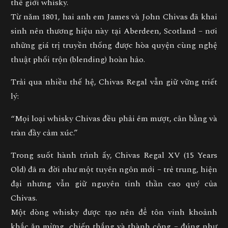
thế giới whisky.
Từ năm 1801, hai anh em
James và John Chivas
đã khai
sinh nên thương hiệu này tại Aberdeen, Scotland – nơi
những giá trị truyền thống được hòa quyện cùng nghệ
thuật phối trộn (blending) hoàn hảo.
Trải qua nhiều thế hệ, Chivas Regal vẫn giữ vững triết
lý:
“Mọi loại whisky Chivas đều phải êm mượt, cân bằng và
tràn đầy cảm xúc.”
Trong suốt hành trình ấy,
Chivas Regal XV (15 Years
Old)
đã ra đời như một tuyên ngôn mới – trẻ trung, hiện
đại nhưng vẫn giữ nguyên tinh thần cao quý của
Chivas.
Một dòng whisky được tạo nên để
tôn vinh khoảnh
khắc ăn mừng, chiến thắng và thành công
– đúng như