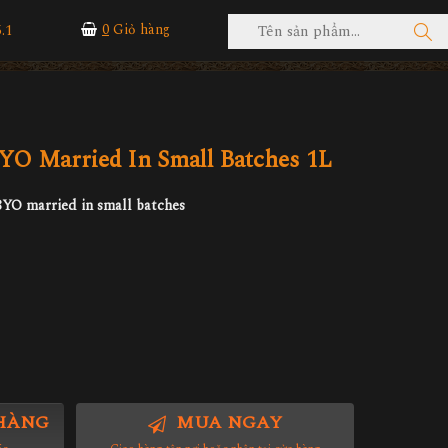
.1
0
Giỏ hàng
YO Married In Small Batches 1L
8YO married in small batches
HÀNG
MUA NGAY