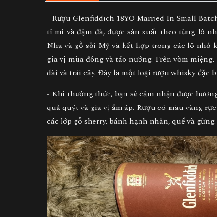
- Rượu Glenfiddich 18YO Married In Small Batche
tỉ mỉ và đậm đà, được sản xuất theo từng lô n
Nha và gỗ sồi Mỹ và kết hợp trong các lô nhỏ 
gia vị mùa đông và táo nướng. Trên vòm miệng, bạ
dài và trái cây. Đây là một loại rượu whisky đặc 
- Khi thưởng thức, bạn sẽ cảm nhận được hương
quả quýt và gia vị ấm áp. Rượu có màu vàng rực
các lớp gỗ sherry, bánh hạnh nhân, quế và gừng. 