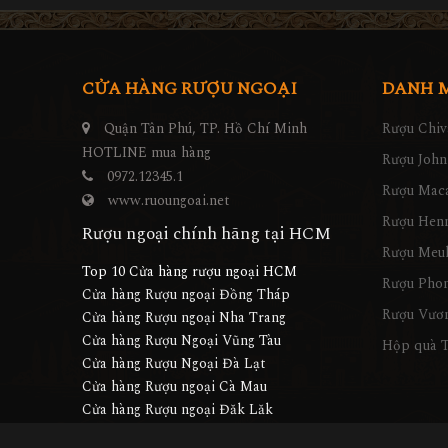
CỬA HÀNG RƯỢU NGOẠI
DANH 
Quận Tân Phú, TP. Hồ Chí Minh
Rượu Chiv
HOTLINE mua hàng
Rượu John
0972.12345.1
Rượu Maca
www.ruoungoai.net
Rượu Hen
Rượu ngoại chính hãng tại HCM
Rượu Meu
Top 10 Cửa hàng rượu ngoại HCM
Rượu Pho
Cửa hàng Rượu ngoại Đồng Tháp
Rượu Vươn
Cửa hàng Rượu ngoại Nha Trang
Cửa hàng Rượu Ngoại Vũng Tàu
Hộp quà T
Cửa hàng Rượu Ngoại Đà Lạt
Cửa hàng Rượu ngoại Cà Mau
Cửa hàng Rượu ngoại Đăk Lăk
Cửa hàng Rượu ngoại Gia Lai