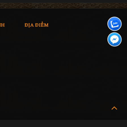
NH
ĐỊA ĐIỂM