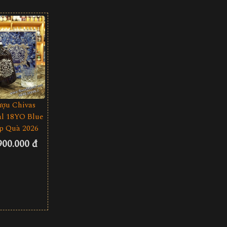
ượu Chivas
l 18YO Blue
p Quà 2026
900.000 đ