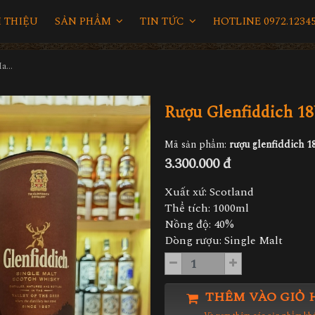
I THIỆU
SẢN PHẨM
TIN TỨC
HOTLINE 0972.12345
Rượu Glenfiddich 18YO Married In Small Batches 1L
Rượu Glenfiddich 18
Mã sản phẩm:
rượu glenfiddich 1
3.300.000 đ
Xuất xứ: Scotland
Thể tích: 1000ml
Nồng độ: 40%
Dòng rượu: Single Malt
THÊM VÀO GIỎ 