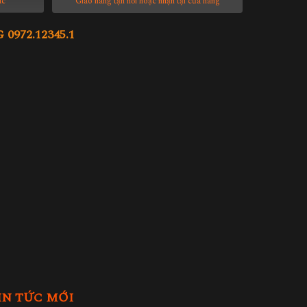
ác
Giao hàng tận nơi hoặc nhận tại cửa hàng
972.12345.1
IN TỨC MỚI