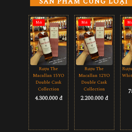
SẢN PHẨM CÙNG LOẠI
Mới
Mới
Mớ
Rượu The
Rượu The
Rượu
Macallan 15YO
Macallan 12YO
Whit
Double Cask
Double Cask
Collection
Collection
7
4.300.000 đ
2.200.000 đ