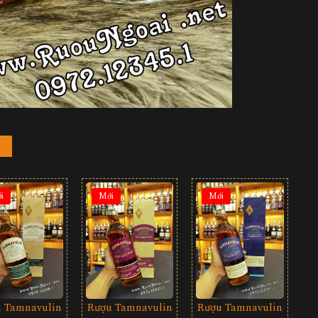
i
Mới
Mới
 Tamnavulin
Rượu Tamnavulin
Rượu Tamnavulin