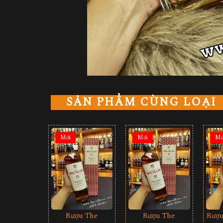
SẢN PHẨM CÙNG LOẠI
Mới
Mới
Mớ
Rượu The
Rượu The
Rượu