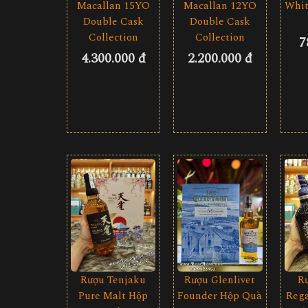
Macallan 15YO
Macallan 12YO
Whit
Double Cask
Double Cask
Collection
Collection
7
4.300.000 đ
2.200.000 đ
Rượu Tenjaku
Rượu Glenlivet
R
Pure Malt Hộp
Founder Hộp Quà
Rega