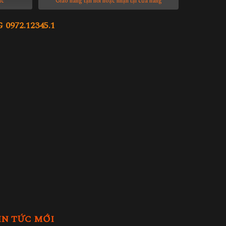
ác
Giao hàng tận nơi hoặc nhận tại cửa hàng
972.12345.1
IN TỨC MỚI