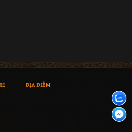
NH
ĐỊA ĐIỂM