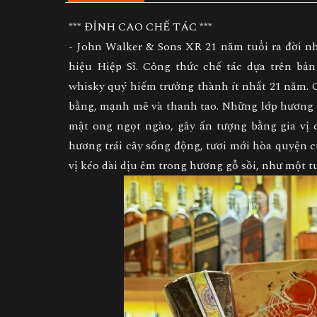
*** ĐỈNH CAO CHẾ TÁC ***
- John Walker & Sons XR 21 năm tuổi ra đời n
hiệu Hiệp Sĩ. Công thức chế tác dựa trên bản
whisky quý hiếm trưởng thành ít nhất 21 năm.
bằng, mạnh mẽ và thanh tao. Những lớp hương 
mật ong ngọt ngào, gây ấn tượng bằng gia vị
hương trái cây sống động, tươi mới hòa quyện
vị kéo dài dịu êm trong hương gỗ sồi, như một t