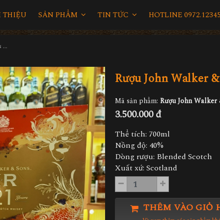
I THIỆU
SẢN PHẨM
TIN TỨC
HOTLINE 0972.12345
Rượu John Walker & Sons XR 21 Hộp Quà 2023
Rượu John Walker &
Mã sản phẩm:
Rượu John Walker 
3.500.000 đ
Thể tích: 700ml
Nồng độ: 40%
Dòng rượu: Blended Scotch
Xuất xứ: Scotland
THÊM VÀO GIỎ 