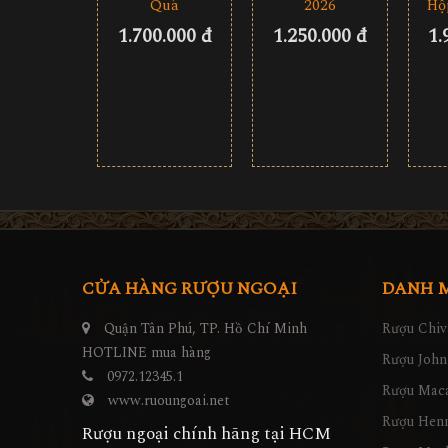
Quà
2026
Hộ
1.700.000 đ
1.250.000 đ
1.
CỬA HÀNG RƯỢU NGOẠI
DANH 
Quận Tân Phú, TP. Hồ Chí Minh
Rượu Chiv
HOTLINE mua hàng
Rượu John
0972.12345.1
Rượu Maca
www.ruoungoai.net
Rượu Hen
Rượu ngoại chính hãng tại HCM