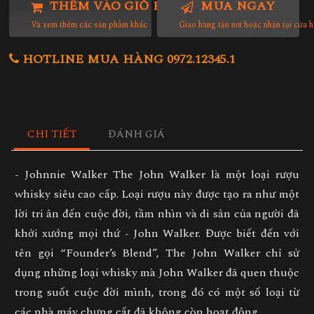
THÊM VÀO GIỎ HÀNG
MUA NGAY
Và xem thêm các sản phẩm khác
Giao hàng tận nơi hoặc nhận tại cửa 
HOTLINE MUA HÀNG 0972.12345.1
CHI TIẾT
ĐÁNH GIÁ
- Johnnie Walker The John Walker là một loại rượu
whisky siêu cao cấp. Loại rượu này được tạo ra như một
lời tri ân đến cuộc đời, tầm nhìn và di sản của người đã
khởi xướng mọi thứ - John Walker. Được biết đến với
tên gọi “Founder’s Blend”, The John Walker chỉ sử
dụng những loại whisky mà John Walker đã quen thuộc
trong suốt cuộc đời mình, trong đó có một số loại từ
các nhà máy chưng cất đã không còn hoạt động.