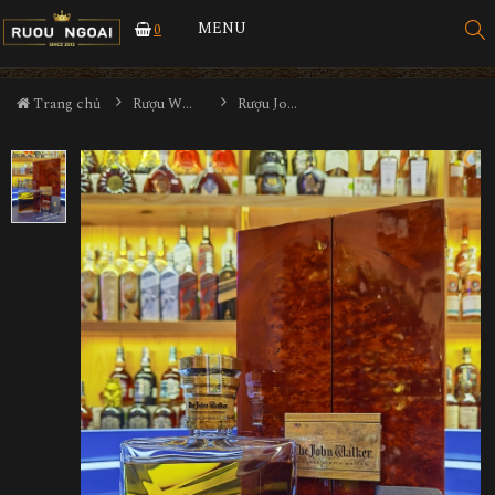
MENU
0
Trang chủ
Rượu Whisky
Rượu Johnnie Walker The John Walker