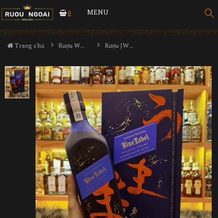
MENU
0
Trang chủ
Rượu Whisky
Rượu JW Blue Label Elusive Umami