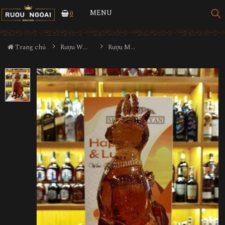
MENU
0
Trang chủ
Rượu Whisky
Rượu Mèo Nữ Hoàng Ai Cập Gold 23K