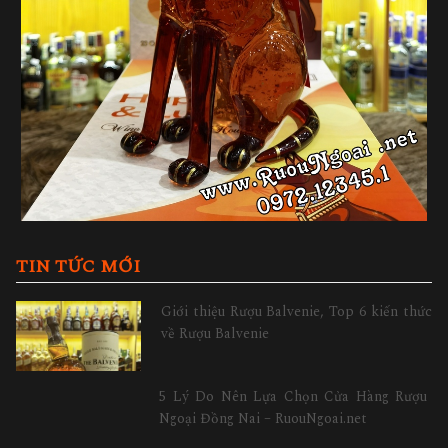
TIN TỨC MỚI
Giới thiệu Rượu Balvenie, Top 6 kiến thức
về Rượu Balvenie
5 Lý Do Nên Lựa Chọn Cửa Hàng Rượu
Ngoại Đồng Nai – RuouNgoai.net