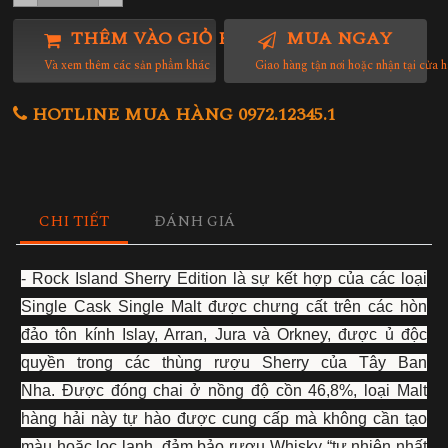
THÊM VÀO GIỎ HÀNG
MUA NGAY
Và xem thêm các sản phẩm khác
Giao hàng tận nơi hoặc nhận tại cửa 
HOTLINE MUA HÀNG 0972.12345.1
CHI TIẾT
ĐÁNH GIÁ
- Rock Island Sherry Edition là sự kết hợp của các loại
Single Cask Single Malt được chưng cất trên các hòn
đảo tôn kính Islay, Arran, Jura và Orkney, được ủ độc
quyền trong các thùng rượu Sherry của Tây Ban
Nha. Được đóng chai ở nồng độ cồn 46,8%, loại Malt
hàng hải này tự hào được cung cấp mà không cần tạo
màu hoặc lọc lạnh, đảm bảo rượu Whisky “tự nhiên nhất