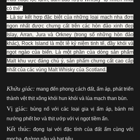
có thể”.
- Là sự kết hợp đặc biệt của những loại mạch nha đơn
ngon nhất được chưng cất trên các hòn đảo xinh đẹp
Islay, Arran, Jura và Orkney (trong số những hòn đảo
khác), Rock Island là một lễ kỷ niệm tinh tế, đầy khói và
ngọt ngào của biển. Là một phần của dòng sản phẩm
Malt khu vực đáng chú ý, sản phẩm chưng cất cao cấp
nhất của các vùng Malt Whisky của Scotland.
Khứu giác:
mang đến phong cách đất, ấm áp, phát triển
thành vệt thịt xông khói hun khói và lúa mạch than bùn.
Vị giác:
bùng nổ với các loại gia vị ấm áp, bánh mì
nướng phết bơ và thịt ướp với vị ngọt tiềm ẩn.
Kết thúc:
đọng lại với đặc tính của đất ẩm cùng với
mocha, đường nâu và hạt tiêu.