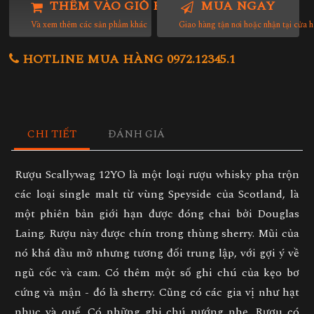
THÊM VÀO GIỎ HÀNG
MUA NGAY
Và xem thêm các sản phẩm khác
Giao hàng tận nơi hoặc nhận tại cửa 
HOTLINE MUA HÀNG 0972.12345.1
CHI TIẾT
ĐÁNH GIÁ
Rượu Scallywag 12YO là một loại rượu whisky pha trộn
các loại single malt từ vùng Speyside của Scotland, là
một phiên bản giới hạn được đóng chai bởi Douglas
Laing. Rượu này được chín trong thùng sherry. Mũi của
nó khá dầu mỡ nhưng tương đối trung lập, với gợi ý về
ngũ cốc và cam. Có thêm một số ghi chú của kẹo bơ
cứng và mận - đó là sherry. Cũng có các gia vị như hạt
nhục và quế. Có những ghi chú nướng nhẹ. Rượu có