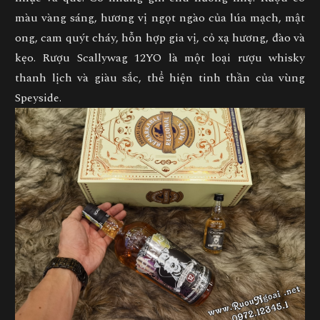
màu vàng sáng, hương vị ngọt ngào của lúa mạch, mật
ong, cam quýt cháy, hỗn hợp gia vị, cỏ xạ hương, đào và
kẹo. Rượu Scallywag 12YO là một loại rượu whisky
thanh lịch và giàu sắc, thể hiện tinh thần của vùng
Speyside.