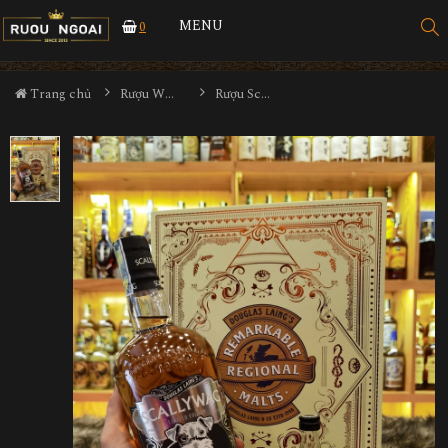
MENU
0
Trang chủ
Rượu Whisky
Rượu Scallywag 12YO Hộp Quà