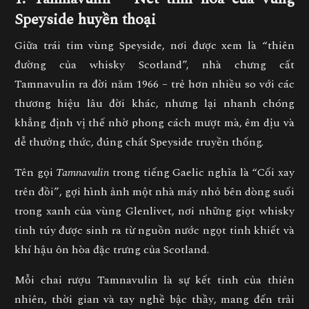
Speyside huyền thoại
Giữa trái tim vùng
Speyside
, nơi được xem là “thiên
đường của whisky Scotland”, nhà chưng cất
Tamnavulin
ra đời năm
1966
– trẻ hơn nhiều so với các
thương hiệu lâu đời khác, nhưng lại nhanh chóng
khẳng định vị thế nhờ phong cách
mượt mà, êm dịu và
dễ thưởng thức
, đúng chất Speyside truyền thống.
Tên gọi
Tamnavulin
trong tiếng Gaelic nghĩa là
“Cối xay
trên đồi”
, gợi hình ảnh một nhà máy nhỏ bên dòng suối
trong xanh của vùng Glenlivet, nơi những giọt whisky
tinh túy được sinh ra từ
nguồn nước ngọt tinh khiết và
khí hậu ôn hòa đặc trưng của Scotland
.
Mỗi chai rượu Tamnavulin là sự kết tinh của
thiên
nhiên, thời gian và tay nghề bậc thầy
, mang đến trải