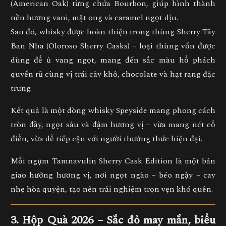
(American Oak) từng chứa Bourbon
, giúp hình thành
nền hương
vani, mật ong và caramel ngọt dịu
.
Sau đó, whisky được
hoàn thiện trong thùng Sherry Tây
Ban Nha (Oloroso Sherry Casks)
– loại thùng vốn được
dùng để ủ vang ngọt, mang đến
sắc màu hổ phách
quyến rũ cùng vị trái cây khô, chocolate và hạt rang đặc
trưng.
Kết quả là một dòng whisky Speyside mang phong cách
tròn đầy, ngọt sâu và đậm hương vị – vừa mang nét cổ
điển, vừa dễ tiếp cận với người thưởng thức hiện đại.
Mỗi ngụm Tamnavulin Sherry Cask Edition là một bản
giao hưởng hương vị, nơi
ngọt ngào – béo ngậy – cay
nhẹ
hòa quyện, tạo nên trải nghiệm trọn vẹn khó quên.
3. Hộp Quà 2026 – Sắc đỏ may mắn, biểu