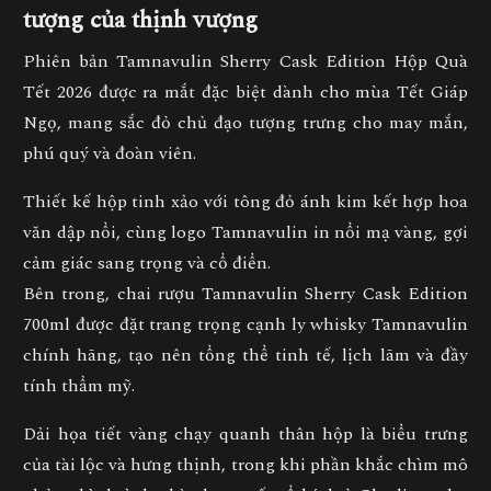
tượng của thịnh vượng
Phiên bản
Tamnavulin Sherry Cask Edition Hộp Quà
Tết 2026
được ra mắt đặc biệt dành cho mùa Tết Giáp
Ngọ, mang sắc đỏ chủ đạo tượng trưng cho
may mắn,
phú quý và đoàn viên.
Thiết kế hộp tinh xảo với
tông đỏ ánh kim kết hợp hoa
văn dập nổi
, cùng logo
Tamnavulin
in nổi mạ vàng, gợi
cảm giác sang trọng và cổ điển.
Bên trong,
chai rượu Tamnavulin Sherry Cask Edition
700ml
được đặt trang trọng cạnh
ly whisky Tamnavulin
chính hãng
, tạo nên tổng thể tinh tế, lịch lãm và đầy
tính thẩm mỹ.
Dải họa tiết vàng chạy quanh thân hộp là biểu trưng
của
tài lộc và hưng thịnh
, trong khi phần khắc chìm mô