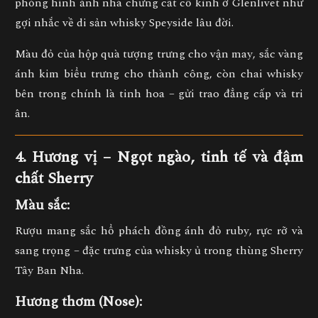
phỏng hình ảnh
nhà chưng cất cổ kính ở Glenlivet
như
gợi nhắc về di sản whisky Speyside lâu đời.
Màu đỏ của hộp quà tượng trưng cho
vận may
, sắc vàng
ánh kim biểu trưng cho
thành công
, còn chai whisky
bên trong chính là
tinh hoa – gửi trao đẳng cấp và tri
ân
.
4. Hương vị – Ngọt ngào, tinh tế và đậm
chất Sherry
Màu sắc:
Rượu mang sắc
hổ phách đồng ánh đỏ ruby
, rực rỡ và
sang trọng – đặc trưng của whisky ủ trong thùng Sherry
Tây Ban Nha.
Hương thơm (Nose):