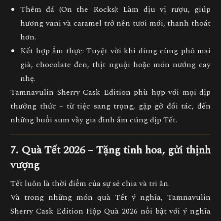
Thêm đá (On the Rocks):
Làm dịu vị rượu, giúp
hương vani và caramel trở nên tươi mới, thanh thoát
hơn.
Kết hợp ẩm thực:
Tuyệt vời khi dùng cùng
phô mai
già, chocolate đen, thịt nguội hoặc món nướng cay
nhẹ.
Tamnavulin Sherry Cask Edition phù hợp với
mọi dịp
thưởng thức
– từ tiệc sang trọng, gặp gỡ đối tác, đến
những buổi sum vầy gia đình ấm cúng dịp Tết.
7. Quà Tết 2026 – Tặng tinh hoa, gửi thịnh
vượng
Tết luôn là thời điểm của
sự sẻ chia và tri ân
.
Và trong những món quà Tết ý nghĩa,
Tamnavulin
Sherry Cask Edition Hộp Quà 2026
nổi bật với
ý nghĩa