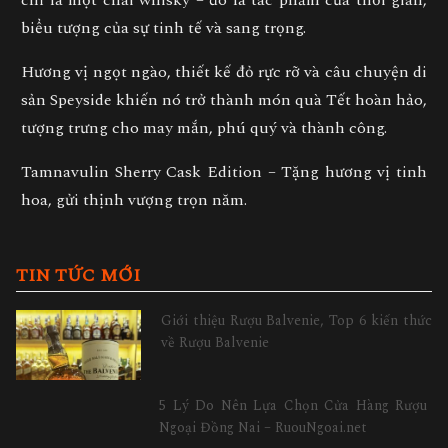
chỉ là một chai whisky – đó là
tác phẩm của thời gian,
biểu tượng của sự tinh tế và sang trọng.
Hương vị ngọt ngào, thiết kế đỏ rực rỡ và câu chuyện di
sản Speyside khiến nó trở thành
món quà Tết hoàn hảo
,
tượng trưng cho
may mắn, phú quý và thành công.
Tamnavulin Sherry Cask Edition – Tặng hương vị tinh
hoa, gửi thịnh vượng trọn năm.
TIN TỨC MỚI
Giới thiệu Rượu Balvenie, Top 6 kiến thức
về Rượu Balvenie
5 Lý Do Nên Lựa Chọn Cửa Hàng Rượu
Ngoại Đồng Nai – RuouNgoai.net