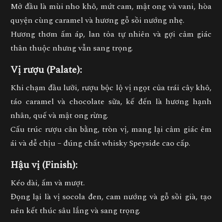
Mở đầu là
mùi nho khô, mứt cam, mật ong và vani
, hòa
quyện cùng
caramel và hương gỗ sồi nướng nhẹ.
Hương thơm ấm áp, lan tỏa tự nhiên và gợi cảm giác
thân thuộc nhưng vẫn sang trọng.
Vị rượu (Palate):
Khi chạm đầu lưỡi, rượu bộc lộ
vị ngọt của trái cây khô,
táo caramel và chocolate sữa
, kế đến là hương
hạnh
nhân, quế và mật ong rừng.
Cấu trúc rượu cân bằng, tròn vị, mang lại cảm giác êm
ái và dễ chịu – đúng chất whisky Speyside cao cấp.
Hậu vị (Finish):
Kéo dài, ấm và mượt.
Đọng lại là vị
socola đen, cam nướng và gỗ sồi già
, tạo
nên kết thúc sâu lắng và sang trọng.