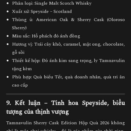
Phân loại:
Single Malt Scotch Whisky
Xuất xứ:
Speyside – Scotland
Thùng ủ:
American Oak & Sherry Cask (Oloroso
Sherry)
Màu sắc:
Hổ phách đỏ ánh đồng
Hương vị:
Trái cây khô, caramel, mật ong, chocolate,
gỗ sồi
Thiết kế hộp:
Đỏ ánh kim sang trọng, ly Tamnavulin
tặng kèm
Phù hợp:
Quà biếu Tết, quà doanh nhân, quà tri ân
cao cấp
9. Kết luận – Tinh hoa Speyside, biểu
tượng của thịnh vượng
Tamnavulin Sherry Cask Edition Hộp Quà 2026
không