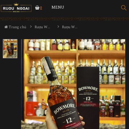
MENU
0
Trang chủ
Rượu Whisky
Rượu Whisky Bowmore 12yo Sherry Oak Cask