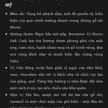
mỹ
Màu sắc:
Vàng hổ phách sẫm, ánh đỏ quyến rũ, biểu
hiện của quá trình trưởng thành trong thùng gỗ sồi
Sherry.
Hương thơm:
Ngay khi mở nắp, Bowmore 12 Sherry
Oak Cask lan tỏa hương thơm phong phú của mật
ong, cam chín, hạnh nhân rang và gỗ tuyết tùng, đan
xen cùng khói nhẹ và muối biển đặc trưng vùng
Islay.
Vị:
Cân bằng tuyệt hảo giữa vị ngọt của nho khô,
vani, chocolate sữa với vị khói nhẹ và chút cay ấm
của gừng, quế. Từng lớp hương vị như được dệt nên
một cách tỉ mỉ, tạo nên chiều sâu khó quên.
Hậu vị:
Dài lâu, mượt mà với dư âm của gỗ sồi,
caramel và một chút mặn của gió biển – một dấu ấn