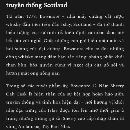
truyền thống Scotland
Từ năm 1779, Bowmore – nhà máy chưng cất rượu
whisky đầu tiên trên đảo Islay, Scotland – đã trở thành
biểu tượng của sự tinh tế, kiên định và niềm đam mê
bất tận với nghề. Giữa những cơn gió biển mặn mòi và
hơi sương của đại dương, Bowmore cho ra đời những
dòng whisky mang đậm bản sắc riêng: phảng phất khói
than bùn, hòa quyện cùng vị ngọt dịu của gỗ sồi và
hương mật ong nồng nàn.
Trong số các tuyệt phẩm ấy,
Bowmore 12 Năm Sherry
Oak Cask
là hiện thân của sự kết hợp hoàn hảo giữa
truyền thống và tinh hoa hiện đại – nơi hương vị khói
nhẹ đặc trưng của Islay được tôn lên nhờ thời gian ủ
trong những thùng gỗ sồi Sherry cao cấp nhập khẩu từ
vùng Andalusia, Tây Ban Nha.