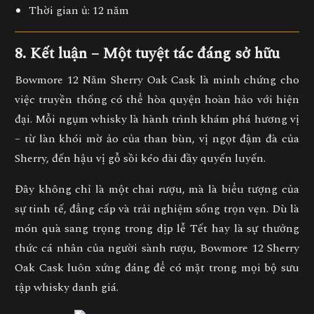
Thời gian ủ:
12 năm
8. Kết luận – Một tuyệt tác đáng sở hữu
Bowmore 12 Năm Sherry Oak Cask
là minh chứng cho
việc truyền thống có thể hòa quyện hoàn hảo với hiện
đại. Mỗi ngụm whisky là hành trình khám phá hương vị
– từ làn khói mờ ảo của than bùn, vị ngọt đậm đà của
Sherry, đến hậu vị gỗ sồi kéo dài đầy quyến luyến.
Đây không chỉ là một chai rượu, mà là
biểu tượng của
sự tinh tế, đẳng cấp và trải nghiệm sống trọn vẹn
. Dù là
món quà sang trọng trong dịp lễ Tết hay là sự thưởng
thức cá nhân của người sành rượu, Bowmore 12 Sherry
Oak Cask luôn xứng đáng để có mặt trong mọi bộ sưu
tập whisky danh giá.