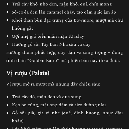
Trái cây khô
: nho đen, mận khô, quả chín mọng
Sô-cô-la đen lẫn caramel cháy
, tạo cảm giác ấm áp
Khói than bùn đặc trưng của Bowmore
, mượt mà chứ
không gắt
Gợi nhẹ
gió biển mằn mặn
từ Islay
Hương
gỗ sồi Tây Ban Nha
sâu và dày
Hương thơm phức hợp, dày dặn và sang trọng – đúng
tinh thần “Golden Ratio” mà phiên bản này theo đuổi.
Vị rượu (Palate)
Vị rượu mở ra mượt mà nhưng đầy chiều sâu:
Trái cây đỏ, mận đen và quả sung
Kẹo bơ cứng, mật ong đậm và siro đường nâu
Gỗ sồi già, gia vị nhẹ (quế, đinh hương, nhục đậu
khấu)
Lớp
khói mềm
, xen lẫn chút hương cacao và espresso