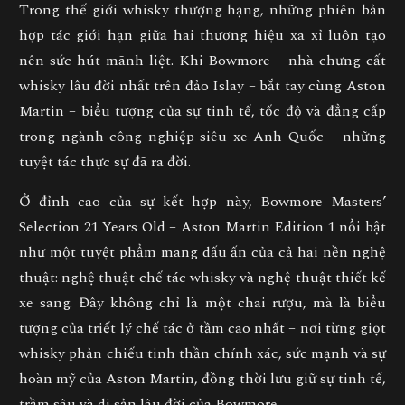
Trong thế giới whisky thượng hạng, những phiên bản
hợp tác giới hạn giữa hai thương hiệu xa xỉ luôn tạo
nên sức hút mãnh liệt. Khi Bowmore – nhà chưng cất
whisky lâu đời nhất trên đảo Islay – bắt tay cùng Aston
Martin – biểu tượng của sự tinh tế, tốc độ và đẳng cấp
trong ngành công nghiệp siêu xe Anh Quốc – những
tuyệt tác thực sự đã ra đời.
Ở đỉnh cao của sự kết hợp này,
Bowmore Masters’
Selection 21 Years Old – Aston Martin Edition 1
nổi bật
như một tuyệt phẩm mang dấu ấn của cả hai nền nghệ
thuật: nghệ thuật chế tác whisky và nghệ thuật thiết kế
xe sang. Đây không chỉ là một chai rượu, mà là biểu
tượng của triết lý chế tác ở tầm cao nhất – nơi từng giọt
whisky phản chiếu tinh thần chính xác, sức mạnh và sự
hoàn mỹ của Aston Martin, đồng thời lưu giữ sự tinh tế,
trầm sâu và di sản lâu đời của Bowmore.