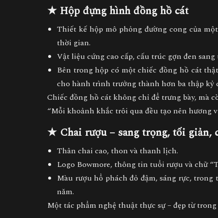
★ Hộp đựng hình đồng hồ cát
Thiết kế hộp mô phỏng đường cong của một
thời gian.
Vật liệu cứng cao cấp, cấu trúc gợn đen sang t
Bên trong hộp có
một chiếc đồng hồ cát thậ
cho hành trình trưởng thành hơn ba thập kỷ 
Chiếc đồng hồ cát không chỉ để trưng bày, mà c
“Mỗi khoảnh khắc trôi qua đều tạo nên hương v
★ Chai rượu – sang trọng, tối giản, 
Thân chai cao, thon và thanh lịch.
Logo Bowmore, thông tin tuổi rượu và chữ “Ti
Màu rượu hổ phách đỏ đậm, sáng rực, trong tr
năm.
Một tác phẩm nghệ thuật thực sự – đẹp từ trong 