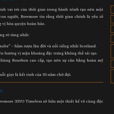
vinh
vai trò của thời gian
trong hành trình tạo nên một
 con người, Bowmore tin rằng thời gian chính là yếu tố
g vị hòa quyện hoàn hảo
.
g rõ ràng nhất:
lts” – hầm rượu lâu đời và nổi tiếng nhất Scotland.
ên hương vị mặn khoáng đặc trưng không thể tái tạo.
 thùng Bourbon cao cấp
, tạo nên sự cân bằng hoàn mỹ
mỗi giọt là kết tinh của
33 năm chờ đợi
.
nh
Bowmore 33YO Timeless sở hữu một thiết kế vô cùng độc