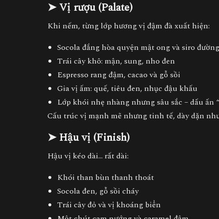
➤ Vị rượu (Palate)
Khi nếm, từng lớp hương vị đậm đà xuất hiện:
Socola đắng hòa quyện mật ong và siro đườn
Trái cây khô: mận, sung, nho đen
Espresso rang đậm, cacao và gỗ sồi
Gia vị ấm: quế, tiêu đen, nhục đậu khấu
Lớp khói nhẹ nhàng nhưng sâu sắc – dấu ấn 
Cấu trúc vị mạnh mẽ nhưng tinh tế, dày dặn như
➤ Hậu vị (Finish)
Hậu vị kéo dài… rất dài:
Khói than bùn thanh thoát
Socola đen, gỗ sồi cháy
Trái cây đỏ và vị khoáng biển
Một chút cam nướng và caramel đậm