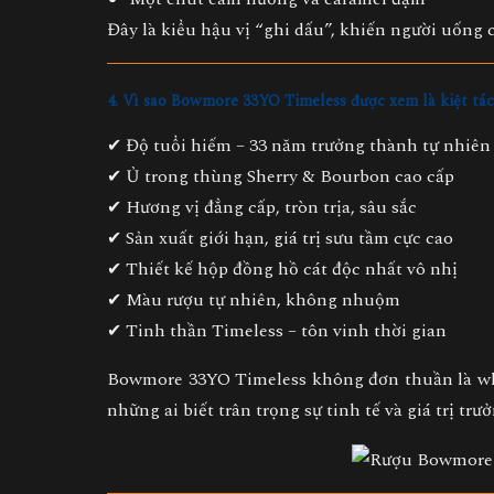
Đây là kiểu hậu vị “ghi dấu”, khiến người uống
4. Vì sao Bowmore 33YO Timeless được xem là kiệt tá
✔
Độ tuổi hiếm – 33 năm trưởng thành tự nhiên
✔
Ủ trong thùng Sherry & Bourbon cao cấp
✔
Hương vị đẳng cấp, tròn trịa, sâu sắc
✔
Sản xuất giới hạn, giá trị sưu tầm cực cao
✔
Thiết kế hộp đồng hồ cát độc nhất vô nhị
✔
Màu rượu tự nhiên, không nhuộm
✔
Tinh thần Timeless – tôn vinh thời gian
Bowmore 33YO Timeless không đơn thuần là wh
những ai biết trân trọng sự tinh tế và giá trị trư