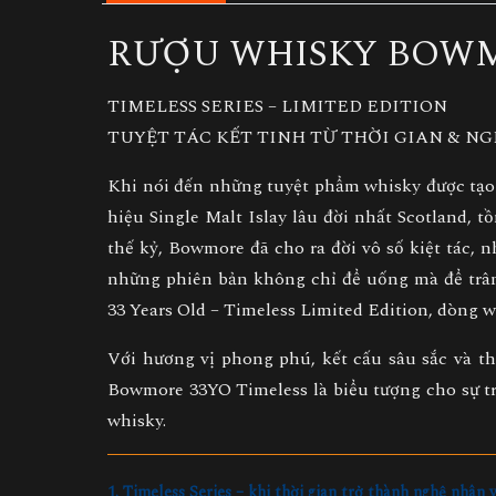
RƯỢU WHISKY BOWM
TIMELESS SERIES – LIMITED EDITION
TUYỆT TÁC KẾT TINH TỪ THỜI GIAN & NG
Khi nói đến những tuyệt phẩm whisky được tạo
hiệu Single Malt Islay lâu đời nhất Scotland, t
thế kỷ, Bowmore đã cho ra đời vô số kiệt tác, 
những phiên bản không chỉ để uống mà để trân
33 Years Old – Timeless Limited Edition
, dòng w
Với hương vị phong phú, kết cấu sâu sắc và th
Bowmore 33YO Timeless là biểu tượng cho sự tr
whisky.
1. Timeless Series – khi thời gian trở thành nghệ nhân v