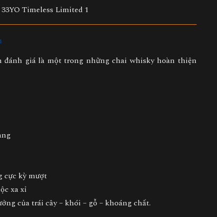
m
đánh giá là một trong những chai whisky hoàn thiện
àng
g cực kỳ mượt
ộc xa xỉ
ng của trái cây – khói – gỗ – khoáng chất.