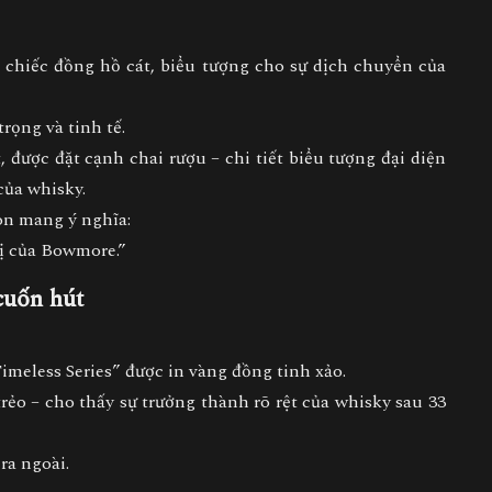
 chiếc
đồng hồ cát
, biểu tượng cho sự dịch chuyển của
rọng và tinh tế.
t
, được đặt cạnh chai rượu – chi tiết biểu tượng đại diện
của whisky.
òn mang ý nghĩa:
ị của Bowmore.”
cuốn hút
meless Series” được in vàng đồng tinh xảo.
ẻo – cho thấy sự trưởng thành rõ rệt của whisky sau 33
ra ngoài.