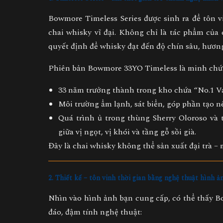
Bowmore Timeless Series được sinh ra để tôn 
chai whisky vĩ đại. Không chỉ là tác phẩm của
quyết định để whisky đạt đến
độ chín sâu, hươn
Phiên bản Bowmore 33YO Timeless là minh chứn
33 năm trưởng thành trong kho chứa “No.1 Vau
Môi trường ẩm lạnh, sát biển, góp phần tạo n
Quá trình ủ trong
thùng Sherry Oloroso và
giữa vị ngọt, vị khói và tầng gỗ sồi già.
Đây là chai whisky không thể sản xuất đại trà – 
2. Thiết kế – tôn vinh thời gian bằng nghệ thuật hình ả
Nhìn vào hình ảnh bạn cung cấp, có thể thấy 
đáo, đậm tính nghệ thuật: