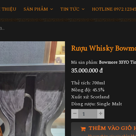
I THIỆU
SẢN PHẨM
TIN TỨC
HOTLINE 0972.12345
Rượu Whisky Bowmore 33YO Timeless Limited
Rượu Whisky Bowmo
Mã sản phẩm:
Bowmore 33YO Tim
35.000.000 đ
Thể tích: 700ml
Nồng độ: 45.5%
Xuất xứ: Scotland
Dòng rượu: Single Malt
THÊM VÀO GIỎ 