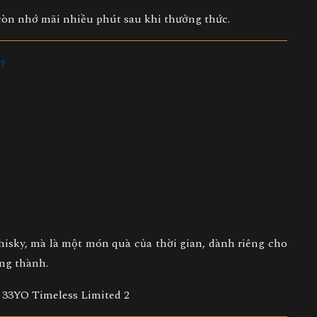
 còn nhớ mãi nhiều phút sau khi thưởng thức.
c?
isky, mà là
một món quà của thời gian
, dành riêng cho
ởng thành.