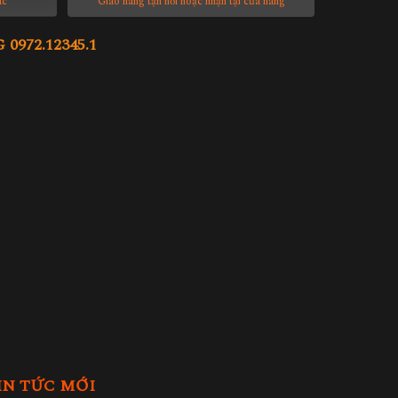
ác
Giao hàng tận nơi hoặc nhận tại cửa hàng
972.12345.1
IN TỨC MỚI