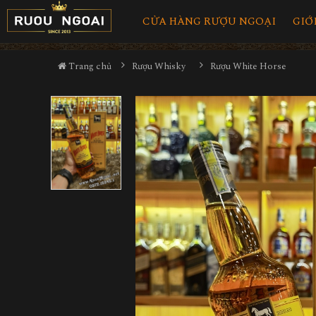
CỬA HÀNG RƯỢU NGOẠI
GIỚ
Trang chủ
Rượu Whisky
Rượu White Horse