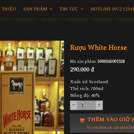
I THIỆU
SẢN PHẨM
TIN TỨC
HOTLINE 0972.12345
Rượu White Horse
Mã sản phẩm:
5000265001328
290.000 đ
Xuất xứ: Scotland
Thể tích: 700ml
Nồng độ: 40%
THÊM VÀO GIỎ 
Và xem thêm các sản phẩm kh