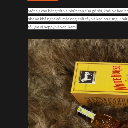
Một sự cân bằng tốt và phức tạp của gỗ sồi, khói và kẹo b
nha và khá ngọt với mật ong, trái cây và kẹo bơ cứng.
Khẩu 
sồi, gia vị peppy và vani kem.