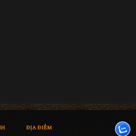
NH
ĐỊA ĐIỂM