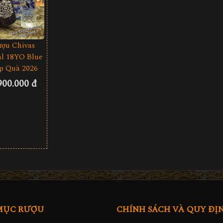
ượu Chivas
l 18YO Blue
p Quà 2026
900.000 đ
MỤC RƯỢU
CHÍNH SÁCH VÀ QUY ĐỊ