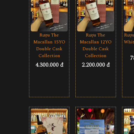
Rượu The
Rượu The
Rượu
Macallan 15YO
Macallan 12YO
Whit
Double Cask
Double Cask
Collection
Collection
7
4.300.000 đ
2.200.000 đ