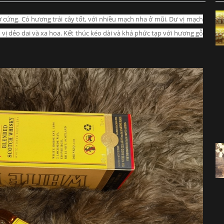
ơ cứng.
Có hương trái cây tốt, với nhiều mạch nha ở mũi.
Dư vị mạch
vị dẻo dai và xa hoa.
Kết thúc kéo dài và khá phức tạp với hương gỗ