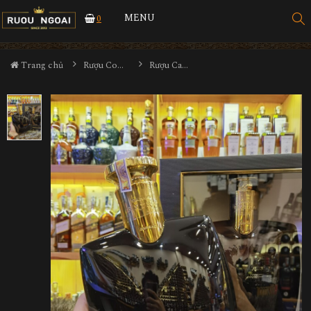
MENU
0
Trang chủ
Rượu Cognac
Rượu Camus Extra Dark & Intense Mới