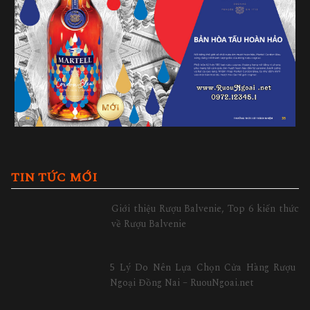
TIN TỨC MỚI
Giới thiệu Rượu Balvenie, Top 6 kiến thức
về Rượu Balvenie
5 Lý Do Nên Lựa Chọn Cửa Hàng Rượu
Ngoại Đồng Nai – RuouNgoai.net