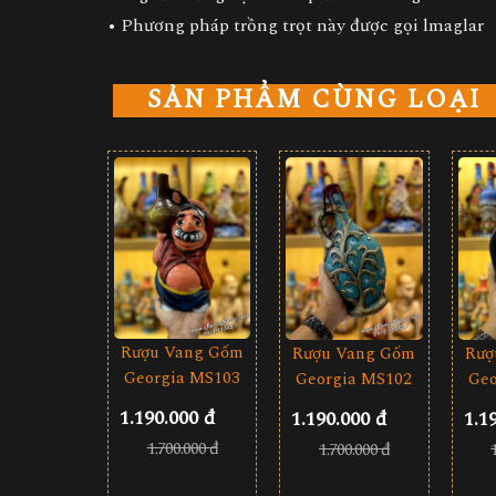
• Phương pháp trồng trọt này được gọi lmaglar
SẢN PHẨM CÙNG LOẠI
Rượu Vang Gốm
Rượu Vang Gốm
Rượ
Georgia MS103
Georgia MS102
Geo
1.190.000 đ
1.190.000 đ
1.1
1.700.000 đ
1.700.000 đ