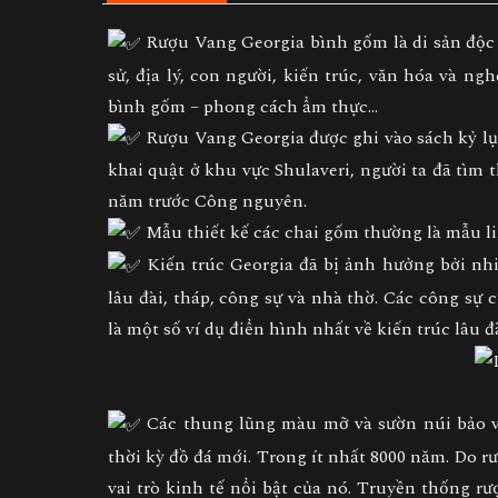
Rượu Vang Georgia bình gốm là di sản độc đ
sử, địa lý, con người, kiến trúc, văn hóa và ng
bình gốm – phong cách ẩm thực…
Rượu Vang Georgia được ghi vào sách kỷ lục
khai quật ở khu vực Shulaveri, người ta đã tìm 
năm trước Công nguyên.
Mẫu thiết kế các chai gốm thường là mẫu lin
Kiến trúc Georgia đã bị ảnh hưởng bởi nh
lâu đài, tháp, công sự và nhà thờ. Các công sự c
là một số ví dụ điển hình nhất về kiến trúc lâu 
Các thung lũng màu mỡ và sườn núi bảo vệ
thời kỳ đồ đá mới. Trong ít nhất 8000 năm. Do r
vai trò kinh tế nổi bật của nó. Truyền thống rư