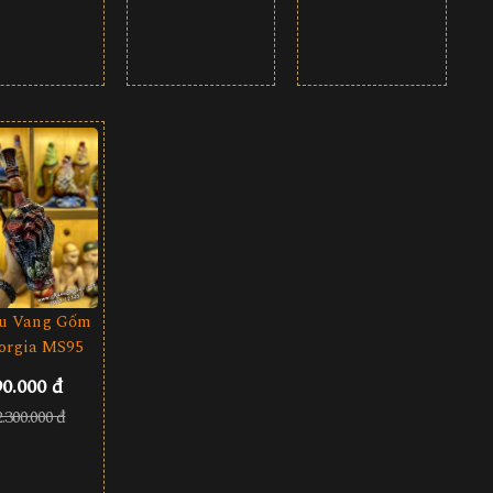
u Vang Gốm
orgia MS95
90.000 đ
2.300.000 đ