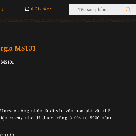
.1
0
Giỏ hàng
rgia MS101
a MS101
Unesco công nhận là di sản văn hóa phi vật thể.
iện ra cây nho đã được trồng ở đây từ 8000 năm