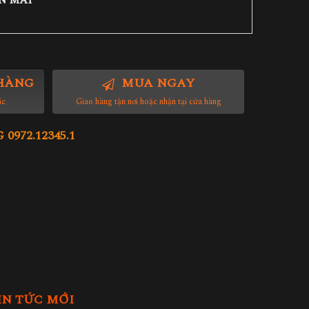
N MÃI
HÀNG
MUA NGAY
ác
Giao hàng tận nơi hoặc nhận tại cửa hàng
972.12345.1
IN TỨC MỚI