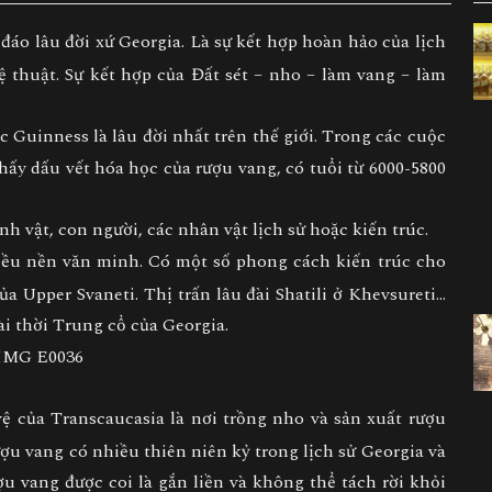
áo lâu đời xứ Georgia. Là sự kết hợp hoàn hảo của lịch
hệ thuật. Sự kết hợp của Đất sét – nho – làm vang – làm
 Guinness là lâu đời nhất trên thế giới. Trong các cuộc
thấy dấu vết hóa học của rượu vang, có tuổi từ 6000-5800
h vật, con người, các nhân vật lịch sử hoặc kiến trúc.
iều nền văn minh. Có một số phong cách kiến trúc cho
ủa Upper Svaneti. Thị trấn lâu đài Shatili ở Khevsureti…
đài thời Trung cổ của Georgia.
 của Transcaucasia là nơi trồng nho và sản xuất rượu
ượu vang có nhiều thiên niên kỷ trong lịch sử Georgia và
ợu vang được coi là gắn liền và không thể tách rời khỏi