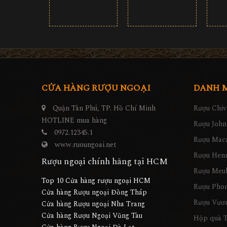
CỬA HÀNG RƯỢU NGOẠI
DANH 
Quận Tân Phú, TP. Hồ Chí Minh
Rượu Chiv
HOTLINE mua hàng
Rượu John
0972.12345.1
Rượu Maca
www.ruoungoai.net
Rượu Hen
Rượu ngoại chính hãng tại HCM
Rượu Meu
Top 10 Cửa hàng rượu ngoại HCM
Rượu Pho
Cửa hàng Rượu ngoại Đồng Tháp
Rượu Vươn
Cửa hàng Rượu ngoại Nha Trang
Cửa hàng Rượu Ngoại Vũng Tàu
Hộp quà T