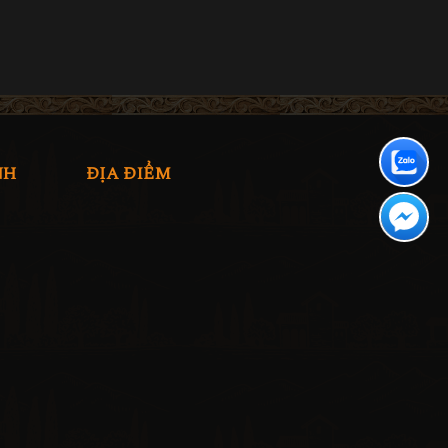
NH
ĐỊA ĐIỂM