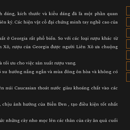
 dáng, kích thước và kiểu dáng đã là một phần quan
iên kỷ. Các hiện vật cổ đại chứng minh tay nghề cao của
t ở Georgia rất phổ biến. So với các loại rượu khác từ
ên Xô, rượu của Georgia được người Liên Xô ưa chuộng
 tối ưu cho việc sản xuất rượu vang.
 có xu hướng nắng ngắn và mùa đông ôn hòa và không có
trên núi Caucasian thoát nước giàu khoáng chất vào các
 chịu ảnh hưởng của Biển Đen , tạo điều kiện tốt nhất
ức những cây nho mọc lên các thân của cây ăn quả cuối