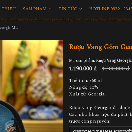
I THIỆU
SẢN PHẨM
TIN TỨC
HOTLINE 0972.12345
Rượu Vang Gốm Georgia MS101
Rượu Vang Gốm Geo
Mã sản phẩm:
Rượu Vang Georgi
1.190.000 đ
1.700.000 đ
Thể tích: 750ml
Nồng độ: 13%
Xuất xứ: Georgia
Rượu vang Georgia đã được 
Các nhà khoa học đã phát h
trước công nguyên!