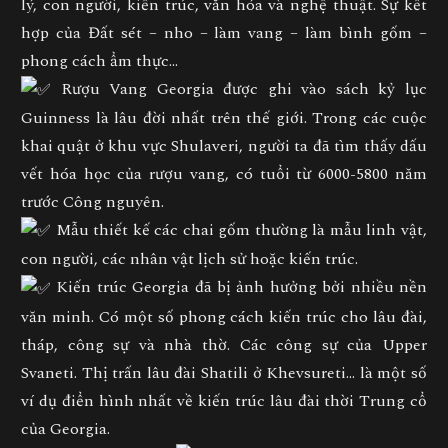
lý, con người, kiến trúc, văn hóa và nghệ thuật. Sự kết
hợp của Đất sét – nho – làm vang – làm bình gốm –
phong cách ẩm thực…
Rượu Vang Georgia được ghi vào sách kỷ lục
Guinness là lâu đời nhất trên thế giới. Trong các cuộc
khai quật ở khu vực Shulaveri, người ta đã tìm thấy dấu
vết hóa học của rượu vang, có tuổi từ 6000-5800 năm
trước Công nguyên.
Mẫu thiết kế các chai gốm thường là mẫu linh vật,
con người, các nhân vật lịch sử hoặc kiến trúc.
Kiến trúc Georgia đã bị ảnh hưởng bởi nhiều nền
văn minh. Có một số phong cách kiến trúc cho lâu đài,
tháp, công sự và nhà thờ. Các công sự của Upper
Svaneti. Thị trấn lâu đài Shatili ở Khevsureti… là một số
ví dụ điển hình nhất về kiến trúc lâu đài thời Trung cổ
của Georgia.