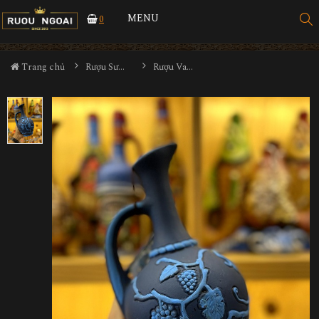
MENU
0
Trang chủ
Rượu Sưu Tầm - Nga
Rượu Vang Gốm Georgia MS99