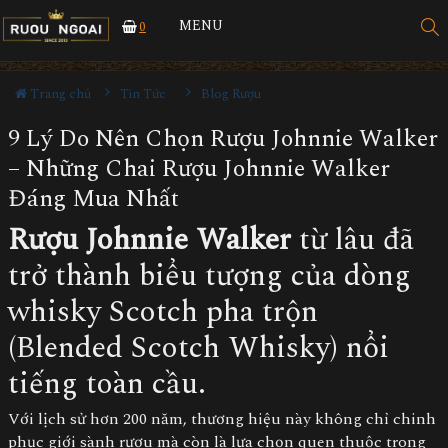
MENU
0
Trang chủ
Tin Tức
Blog Rượu
9 Lý Do Nên Chọn Rượu Johnnie Walker
– Những Chai Rượu Johnnie Walker
Đáng Mua Nhất
Rượu Johnnie Walker
từ lâu đã
trở thành biểu tượng của dòng
whisky Scotch pha trộn
(Blended Scotch Whisky) nổi
tiếng toàn cầu.
Với lịch sử hơn 200 năm, thương hiệu này không chỉ chinh
phục giới sành rượu mà còn là lựa chọn quen thuộc trong