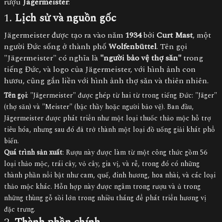
rượu
Jagermeister
:
1.
Lịch sử và nguồn gốc
Jägermeister được tạo ra vào năm
1934
bởi
Curt Mast
, một
người Đức sống ở thành phố
Wolfenbüttel
. Tên gọi
"Jägermeister" có nghĩa là
"người bảo vệ thợ săn"
trong
tiếng Đức, và logo của Jägermeister, với hình ảnh con
hươu, cũng gắn liền với hình ảnh thợ săn và thiên nhiên.
Tên gọi
: "Jägermeister" được ghép từ hai từ trong tiếng Đức: "Jäger"
(thợ săn) và "Meister" (bậc thầy hoặc người bảo vệ). Ban đầu,
Jägermeister được phát triển như một loại thuốc thảo mộc hỗ trợ
tiêu hóa, nhưng sau đó đã trở thành một loại đồ uống giải khát phổ
biến.
Quá trình sản xuất
: Rượu này được làm từ một công thức gồm 56
loại thảo mộc, trái cây, vỏ cây, gia vị, và rễ, trong đó có những
thành phần nổi bật như cam, quế, đinh hương, hoa nhài, và các loại
thảo mộc khác. Hỗn hợp này được ngâm trong rượu và ủ trong
những thùng gỗ sồi lớn trong nhiều tháng để phát triển hương vị
đặc trưng.