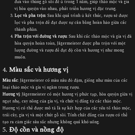
đưa vào thùng gỗ sồi để ủ trong 1 năm, giúp thảo mộc và gia
vị hòa quyện vào nhau, phát triển hương vị đặc trưng.
Lọc và pha trộn
: Sau khi quá trình ủ kết thúc, rượu sẽ được
lọc và pha trộn để đạt được sự cân bằng hoàn hảo giữa các
thành phần.
Pha trộn với đường và rượu
: Sau khi các thảo mộc và gia vị đã
hòa quyện hoàn toàn, Jägermeister được pha trộn với một
lượng đường và rượu để đạt độ cồn và hương vị như mong
muốn.
4.
Màu sắc và hương vị
Màu sắc
: Jägermeister có màu nâu đỏ đậm, giống như màu của các
loại thảo mộc và gia vị ngâm trong rượu.
Hương vị
: Jägermeister có một hương vị phức tạp, hòa quyện giữa vị
ngọt nhẹ, cay nồng của gia vị, và chút vị đắng từ các thảo mộc.
Hương vị có thể được mô tả là sự kết hợp của các yếu tố thảo mộc,
trái cây, gia vị và một chút gỗ sồi. Tính chất đắng của rượu có thể
tạo ra cảm giác sâu sắc nhưng không quá khó uống.
5.
Độ cồn và nồng độ