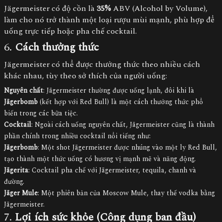
Jägermeister có độ cồn là
35%
ABV (Alcohol by Volume),
làm cho nó trở thành một loại rượu mùi mạnh, phù hợp để
uống trực tiếp hoặc pha chế cocktail.
6.
Cách thưởng thức
Jägermeister có thể được thưởng thức theo nhiều cách
khác nhau, tùy theo sở thích của người uống:
Nguyên chất
: Jägermeister thường được uống lạnh, đôi khi là
Jägerbomb
(kết hợp với Red Bull) là một cách thưởng thức phổ
biến trong các bữa tiệc.
Cocktail
: Ngoài cách uống nguyên chất, Jägermeister cũng là thành
phần chính trong nhiều cocktail nổi tiếng như:
Jägerbomb
: Một shot Jägermeister được nhúng vào một ly Red Bull,
tạo thành một thức uống có hương vị mạnh mẽ và năng động.
Jägerita
: Cocktail pha chế với Jägermeister, tequila, chanh và
đường.
Jäger Mule
: Một phiên bản của Moscow Mule, thay thế vodka bằng
Jägermeister.
7.
Lợi ích sức khỏe (Công dụng ban đầu)