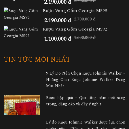
2.700.000 đ
2.190.000 đ
Rượu Vang Gốm Georgia MS93
2.700.000 đ
2.190.000 đ
Rượu Vang Gốm Georgia MS92
1.600.000 đ
1.100.000 đ
TIN TỨC MỚI NHẤT
9 Lý Do Nên Chọn Rượu Johnnie Walker –
Những Chai Rượu Johnnie Walker Đáng
Mua Nhất
Rượu hộp quà – Quà tặng năm mới sang
trọng, đẳng cấp và đầy ý nghĩa
Lý do Rượu Johnnie Walker được lựa chọn
nhiều năm 2025 – Top 3 chai Johnnie