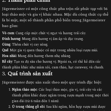
2.
Thành phần chính
Jägermeister có một công thức pha trộn rất phức tạp với 56
loại thảo mộc và gia vị khác nhau. Mặc dù công thức cụ thể
là bí mật, một số thành phần phổ biến trong Jägermeister
bao gồm:
Vỏ cam
: Cung cấp một chút vị ngọt và hương trái cây.
Đinh hương
: Mang đến hương vị ấm áp và đặc trưng.
Gừng
: Thêm chút vị cay nồng.
Quế
: Một gia vị quen thuộc có mặt trong nhiều loại rượu mùi.
Hoa nhài
: Mang đến hương thơm nhẹ nhàng.
Rễ cây
: Tạo ra độ sâu cho hương vị. Ngoài ra, có thể kể đến các
thành phần khác như mâm xôi, cam thảo, hạt caraway, và chanh.
3.
Quá trình sản xuất
Jägermeister được sản xuất theo một quy trình đặc biệt:
Ngâm thảo mộc
: Các loại thảo mộc, gia vị, trái cây và các
thành phần khác được ngâm trong rượu mạnh trong một thời
gian dài (từ 6 tuần đến 1 năm).
Ủ trong thùng gỗ sồi
: Sau khi ngâm, hỗn hợp rượu mùi được