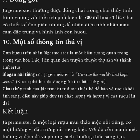
Jägermeister thường được đóng chai trong chai thủy tinh
hình vuông với thể tích phổ biến là
700 ml
hoặc
1 lít
. Chai
có thiết kế đơn giản nhưng dễ nhận diện nhờ nhãn màu
cam đặc trưng và hình ảnh con hươu.
10.
Một số thông tin thú vị
Con hươu
trên nhãn Jägermeister là một biểu tượng quan trọng
trong văn hóa Đức, liên quan đến truyền thuyết thợ săn và thánh
Hubertus.
Slogan nổi tiếng
của Jägermeister là “
Unwrap the world’s best kept
secret
” (Khám phá bí mật được giữ kín nhất thế giới).
Chai thủy tinh
của Jägermeister được thiết kế để bảo vệ rượu khỏi
ánh sáng, điều này giúp duy trì chất lượng và hương vị của rượu lâu
dài.
Kết luận
Jägermeister là một loại rượu mùi thảo mộc nổi tiếng, có
một hương vị đặc trưng rất riêng biệt. Với độ cồn mạnh mẽ,
hương vị đậm đà và phong cách thưởng thức sáng tạo,