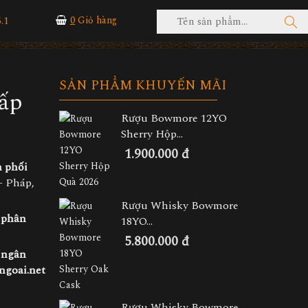
.1
0
Giỏ hàng
SẢN PHẨM KHUYẾN MÃI
Cấp
Rượu Bowmore 12YO
Sherry Hộp...
1.900.000 đ
 phối
– Pháp,
Rượu Whisky Bowmore
c phân
18YO...
5.800.000 đ
 ngân
goai.net
Rượu Whisky Bowmore