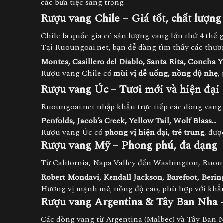
các bữa tiệc sang trọng.
Rượu vang Chile
– Giá tốt, chất lượng
Chile là quốc gia có sản lượng vang lớn thứ 4 thế g
Tại Ruoungoai.net, bạn dễ dàng tìm thấy các thươn
Montes, Casillero del Diablo, Santa Rita, Concha 
Rượu vang Chile có
mùi vị dễ uống, nồng độ nhẹ
,
Rượu vang Úc – Tươi mới và hiện đại
Ruoungoai.net nhập khẩu trực tiếp các dòng vang 
Penfolds, Jacob’s Creek, Yellow Tail, Wolf Blass…
Rượu vang Úc có
phong vị hiện đại, trẻ trung
, đượ
Rượu vang Mỹ
– Phong phú, đa dạng
Từ California, Napa Valley đến Washington, Ruou
Robert Mondavi, Kendall Jackson, Barefoot, Berin
Hương vị mạnh mẽ, nồng độ cao, phù hợp với khẩu
Rượu vang Argentina
& Tây Ban Nha 
Các dòng vang từ Argentina (Malbec) và Tây Ban 