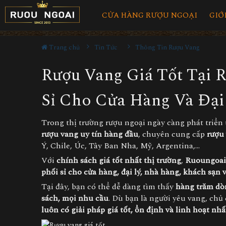
CỬA HÀNG RƯỢU NGOẠI
GIỚ
Trang chủ
Tin Tức
Thông Tin Rượu Vang
Rượu Vang Giá Tốt Tại 
Sỉ Cho Cửa Hàng Và Đại
Trong thị trường rượu ngoại ngày càng phát triển
rượu vang uy tín hàng đầu
, chuyên cung cấp
rượu
Ý, Chile, Úc, Tây Ban Nha, Mỹ, Argentina,…
Với
chính sách giá tốt nhất thị trường
,
Ruoungoai
phối sỉ cho cửa hàng, đại lý, nhà hàng, khách sạn
Tại đây, bạn có thể dễ dàng tìm thấy
hàng trăm dòn
sách, mọi nhu cầu
. Dù bạn là người yêu vang, ch
luôn có giải pháp giá tốt, ổn định và linh hoạt nhấ