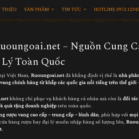
I THIỆU
SẢN PHẨM
TIN TỨC
HOTLINE 0972.12345
Ruoungoai.net – Nguồn Cung 
 Lý Toàn Quốc
 tại Việt Nam,
Ruoungoai.net
đã khẳng định vị thế là
nhà phân
 vang
chính hãng từ khắp các quốc gia nổi tiếng trên thế giới
.net
không chỉ phục vụ khách hàng cá nhân mà còn là
đối tá
 và quà tặng doanh nghiệp
trên toàn quốc.
g rượu vang cao cấp – trung cấp – bình dân
, phù hợp với
mọi
ủ cửa hàng rượu hay đại lý muốn nhập hàng số lượng lớn,
Ruoun
t.