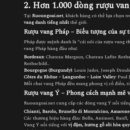
2. Hơn 1.000 dòng rượu van
Tại
Ruoungoai.net
, khách hàng có thể lựa chọn t
vang danh tiếng nhất
thế giới.
Rượu vang Pháp
– Biểu tượng của sự t
Pháp được mệnh danh là “cái nôi của rượu vang thế
vang Pháp hàng đầu như:
Bordeaux
: Chateau Margaux, Chateau Lafite Roth
Rothschild…
Bourgogne (Burgundy)
: Louis Jadot, Joseph Drou
Côtes du Rhône – Languedoc – Loire Valley
: Paul
Mỗi chai vang Pháp đều mang phong vị cổ điển, t
Rượu vang Ý
– Phong cách mạnh mẽ 
Ruoungoai.net cung cấp các dòng vang Ý nổi tiến
Chianti, Barolo, Brunello di Montalcino, Amarone 
Các thương hiệu hàng đầu: Bolla, Antinori, Banfi,
Vang Ý nổi tiếng với
vị đậm, hương gỗ sồi hòa quy