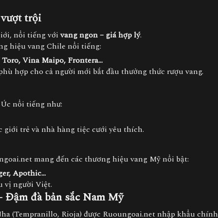
 vượt trội
iới, nổi tiếng với
vang ngon – giá hợp lý
.
g hiệu vang Chile nổi tiếng:
Y Toro, Vina Maipo, Frontera…
 phù hợp cho cả người mới bắt đầu thưởng thức rượu vang.
Úc nổi tiếng như:
c giới trẻ và nhà hàng tiệc cưới yêu thích.
ngoai.net mang đến các thương hiệu vang Mỹ nổi bật:
ger, Apothic…
 vị người Việt.
– Đậm đà bản sắc Nam Mỹ
Nha (Tempranillo, Rioja) được Ruoungoai.net nhập khẩu chính