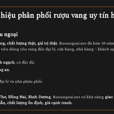
hiệu phân phối rượu vang uy tín 
ợu ngoại
g, chất lượng thật, giá trị thật
, Ruoungoai.net đã hơn 10 nă
iêu dùng yêu vang đến đại lý, cửa hàng, nhà hàng – khách s
nh ngạch
, có đầy đủ:
g an.
ại lý và nhà phân phối.
Thơ, Đồng Nai, Bình Dương
, Ruoungoai.net có khả năng
giao
ẵn, chất lượng ổn định, giá cạnh tranh.