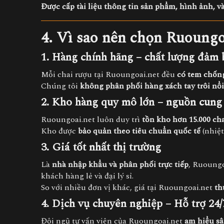
Được cấp tài liệu thông tin sản phẩm, hình ảnh, và
4. Vì sao nên chọn Ruoungo
1. Hàng chính hãng – chất lượng đảm 
Mỗi chai rượu tại Ruoungoai.net đều
có tem chống
Chúng tôi
không phân phối hàng xách tay trôi nổi
2. Kho hàng quy mô lớn – nguồn cung
Ruoungoai.net luôn duy trì
tồn kho hơn 15.000 ch
Kho được
bảo quản theo tiêu chuẩn quốc tế
(nhiệt
3. Giá tốt nhất thị trường
Là
nhà nhập khẩu và phân phối trực tiếp
, Ruoung
khách hàng lẻ và đại lý sỉ.
So với nhiều đơn vị khác, giá tại Ruoungoai.net
th
4. Dịch vụ chuyên nghiệp – Hỗ trợ 24/
Đội ngũ tư vấn viên của Ruoungoai.net
am hiểu sâ