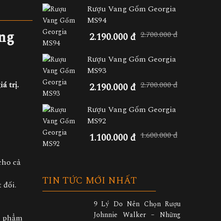
Rượu Vang Gốm Georgia
MS94
ang
2.700.000 đ
2.190.000 đ
Rượu Vang Gốm Georgia
MS93
2.700.000 đ
á trị.
2.190.000 đ
Rượu Vang Gốm Georgia
MS92
1.600.000 đ
1.100.000 đ
ho cả
TIN TỨC MỚI NHẤT
 đối.
9 Lý Do Nên Chọn Rượu
Johnnie Walker – Những
ản phẩm