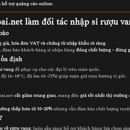
 hỗ trợ quảng cáo online.
ai.net làm đối tác nhập sỉ rượu v
bảo
 giả, hóa đơn VAT và chứng từ nhập khẩu rõ ràng
.
, đảm bảo khách hàng sỉ nhận hàng
đúng chất lượng – đúng gi
 ổn định
ai vang
để phục vụ cho các đại lý trên toàn quốc.
 độ 16–18°C, độ ẩm 65–75%) giúp rượu giữ trọn hương vị gốc.
oai.net
cắt giảm trung gian
, mang đến
giá tốt nhất thị trường
c
ường thấp hơn từ 10–20%
nhưng vẫn đảm bảo chất lượng tuyệt
7
u về rượu vang
, luôn sẵn sàng hỗ trợ khách hàng lựa chọn s