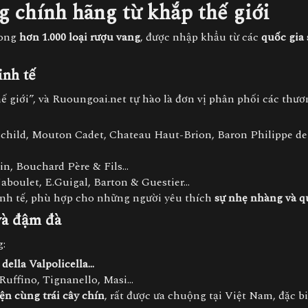
g chính hãng từ khắp thế giới
rong
hơn 1.000 loại rượu vang
, được nhập khẩu từ các
quốc gia 
inh tế
 giới”, và Ruoungoai.net tự hào là đơn vị phân phối các thươ
schild, Mouton Cadet, Chateau Haut-Brion, Baron Philippe de
hin, Bouchard Père & Fils…
 Jaboulet, E.Guigal, Barton & Guestier…
inh tế, phù hợp cho những người yêu thích
sự nhẹ nhàng và q
và đậm đà
g:
della Valpolicella…
 Ruffino, Tignanello, Masi…
ện cùng trái cây chín
, rất được ưa chuộng tại Việt Nam, đặc b