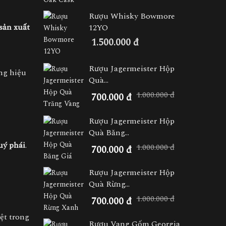
Rượu Whisky Bowmore
sản xuất
12YO
1.500.000 đ
Rượu Jagermeister Hộp
ng hiệu
Quà...
1.000.000 đ
700.000 đ
Rượu Jagermeister Hộp
Quà Băng...
uý phái
.
1.000.000 đ
700.000 đ
Rượu Jagermeister Hộp
Quà Rừng...
1.000.000 đ
700.000 đ
iệt trong
Rượu Vang Gốm Georgia