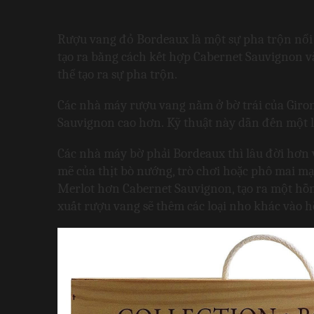
Rượu vang đỏ Bordeaux là một sự pha trộn nổi 
tạo ra bằng cách kết hợp Cabernet Sauvignon và
thể tạo ra sự pha trộn.
Các nhà máy rượu vang nằm ở bờ trái của Girond
Sauvignon cao hơn. Kỹ thuật này dẫn đến một lo
Các nhà máy bờ phải Bordeaux thì lâu đời hơn 
mẽ của thịt bò nướng, trò chơi hoặc phô mai m
Merlot hơn Cabernet Sauvignon, tạo ra một hỗn 
xuất rượu vang sẽ thêm các loại nho khác vào 