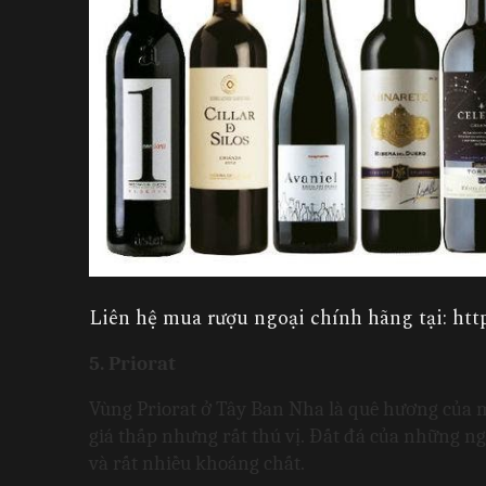
Liên hệ mua rượu ngoại chính hãng tại: http
5. Priorat 
Vùng Priorat ở Tây Ban Nha là quê hương của mộ
giá thấp nhưng rất thú vị. Đất đá của những ng
và rất nhiều khoáng chất.