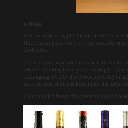
4. Rioja
Một loại rượu vang phổ biến khác được yêu thíc
Nha. Thành phần chủ yếu trong hỗn hợp màu đỏ
2.000 năm.
Các loại nho khác được thêm vào là Garnacha, 
với một số hương trái cây hoặc hương hoa, và ch
sánh ngang với một chai Bordeaux tương tự, mặc
theo các cách phân loại khác nhau, dựa trên việ
Giống như Bordeaux, dùng kèm với thịt đỏ hoặ