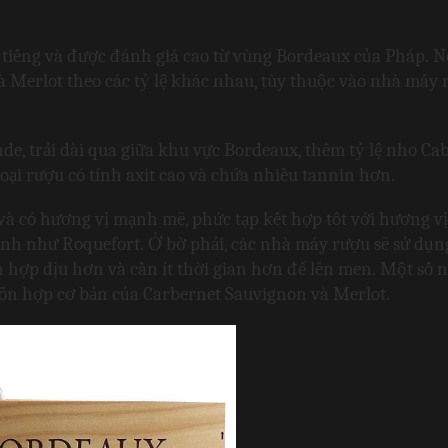
tiếng và được đánh giá cao từ vùng Bordeaux của Pháp. N
 Merlot theo các tỷ lệ khác nhau, tùy thuộc vào nhà máy r
e, trải dài qua giữa khu vực Bordeaux, thêm tỷ lệ nho Cab
ại rượu có tính axit cao và chứa nhiều tannin hơn.
và có hương vị mạnh mẽ, phức tạp kết hợp tốt với hương v
ạnh như Roquefort. Ở bờ phải, các nhà máy rượu sẽ sử dụng
hợp dịu hơn và cần ít thời gian hơn để lên men. Một số n
hỗn hợp cơ bản của Carbernet Sauvignon và Merlot.