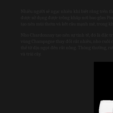
Nhiều người sẽ ngạc nhiên khi biết rằng trên th
được sử dụng được trồng khắp nơi bao gồm Pino
tạo nên mùi thơm và kết cấu mạnh mẽ, trong kh
Nho Chardonnay tạo nên sự tinh tế, đó là đặc tr
vùng Champagne thay đổi rất nhiều, nho cuối c
thể từ dịu ngọt đến rất nồng. Thông thường, rư
và trái cây.