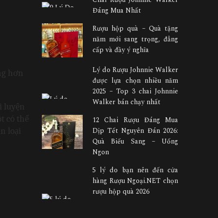
Đáng Mua Nhất
Rượu hộp quà – Quà tặng
năm mới sang trọng, đẳng
cấp và đầy ý nghĩa
Lý do Rượu Johnnie Walker
g hơn 
được lựa chọn nhiều năm
2025 – Top 3 chai Johnnie
Walker bán chạy nhất
 luyện 
 có thể 
12 Chai Rượu Đáng Mua
 loại 
Dịp Tết Nguyên Đán 2026:
Quà Biếu Sang – Uống
Ngon
5 lý do bạn nên đến cửa
hàng Rượu Ngoại.NET chọn
rượu hộp quà 2026