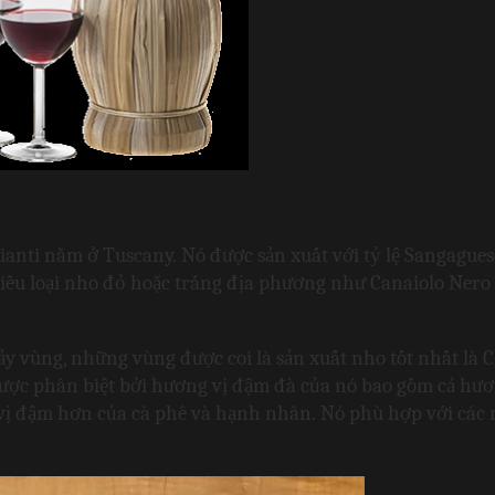
ianti nằm ở Tuscany. Nó được sản xuất với tỷ lệ Sangaguese
iều loại nho đỏ hoặc trắng địa phương như Canaiolo Nero 
 vùng, những vùng được coi là sản xuất nho tốt nhất là Ch
được phân biệt bởi hương vị đậm đà của nó bao gồm cả hươn
vị đậm hơn của cà phê và hạnh nhân. Nó phù hợp với các 