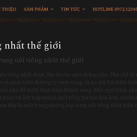
I THIỆU
SẢN PHẨM
TIN TỨC
HOTLINE 0972.12345
g nhất thế giới
vang nổi tiếng nhất thế giới
nổi tiếng nhất được làm từ của một số loại nho. Pha chế là 
và phát triển hương vị rượu vang, và nó đòi hỏi kiến ​​thức
 của nho để được thực hiện thành công. Một quy trình pha
 nhau và kết hợp thành một tổng thể hài hòa hơn nhiều so
sau đây là một trong những loại rượu nổi tiếng nhất hiện 