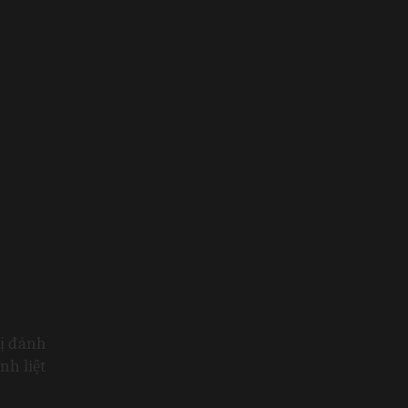
ị đánh 
h liệt 