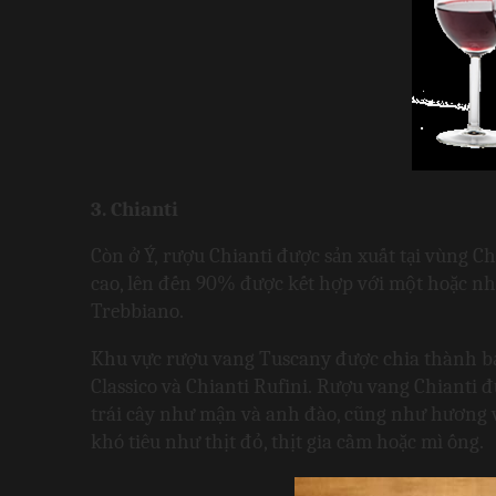
3. Chianti
Còn ở Ý, rượu Chianti được sản xuất tại vùng Ch
cao, lên đến 90% được kết hợp với một hoặc nh
Trebbiano.
Khu vực rượu vang Tuscany được chia thành bảy
Classico và Chianti Rufini. Rượu vang Chianti 
trái cây như mận và anh đào, cũng như hương 
khó tiêu như thịt đỏ, thịt gia cầm hoặc mì ống.