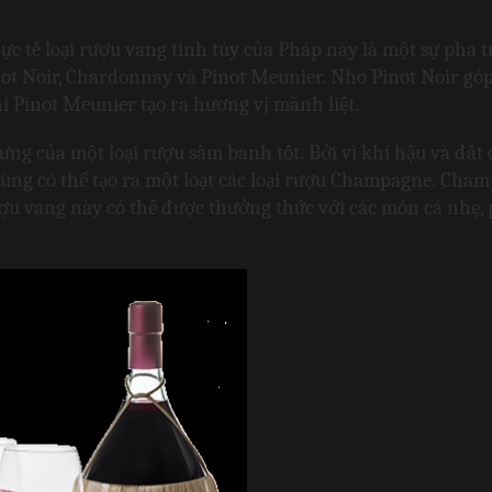
ực tế loại rượu vang tinh túy của Pháp này là một sự pha t
t Noir, Chardonnay và Pinot Meunier. Nho Pinot Noir góp
i Pinot Meunier tạo ra hương vị mãnh liệt.
ưng của một loại rượu sâm banh tốt. Bởi vì khí hậu và đất đ
ùng có thể tạo ra một loạt các loại rượu Champagne. Cham
ợu vang này có thể được thưởng thức với các món cá nhẹ, 