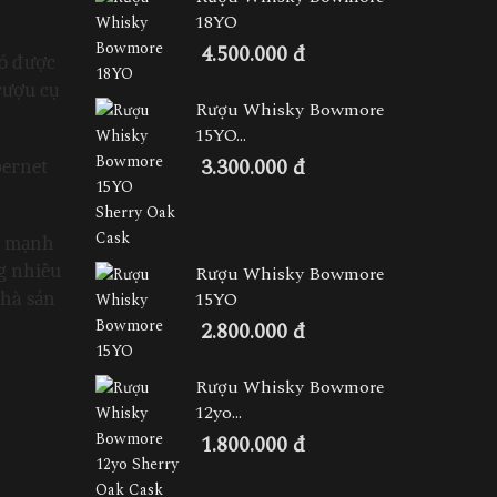
18YO
4.500.000 đ
ó được 
ượu cụ 
Rượu Whisky Bowmore
15YO...
3.300.000 đ
ernet 
ị mạnh 
 nhiều 
Rượu Whisky Bowmore
hà sản 
15YO
2.800.000 đ
Rượu Whisky Bowmore
12yo...
1.800.000 đ