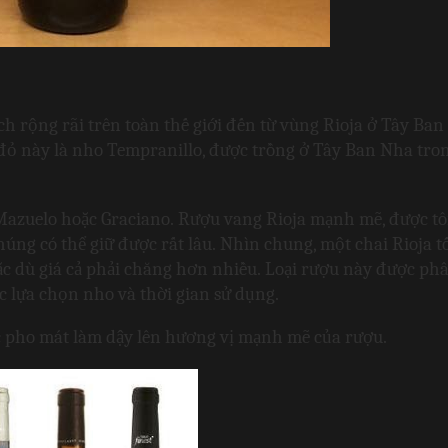
h rộng rãi trên toàn thế giới đến từ vùng Rioja ở Tây Ban 
 này là nho Tempranillo, được trồng ở Tây Ban Nha tron
Mazuelo hoặc Graciano. Rượu vang Rioja mạnh mẽ, được tôi
úng có thể giữ được rất lâu. Nhìn chung, một chai Rioja tốt
 dù giá cả phải chăng hơn nhiều. Loại rượu này được phân
c lựa chọn nho và thời gian sử dụng.
c pho mát làm dậy lên hương vị mạnh mẽ của rượu.