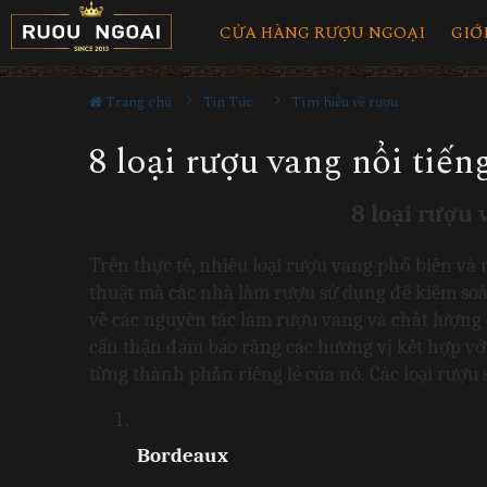
CỬA HÀNG RƯỢU NGOẠI
GIỚ
Trang chủ
Tin Tức
Tìm hiểu về rượu
8 loại rượu vang nổi tiến
8 loại rượu 
Trên thực tế, nhiều loại rượu vang phổ biến và 
thuật mà các nhà làm rượu sử dụng để kiểm soát 
về các nguyên tắc làm rượu vang và chất lượng
cẩn thận đảm bảo rằng các hương vị kết hợp với
từng thành phần riêng lẻ của nó. Các loại rượu 
Bordeaux