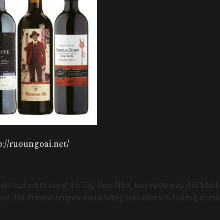
://ruoungoai.net/
t loại rượu vang đỏ Tây Ban Nha, loại rượu này đôi khi b
ọn đồi Priorat truyền vào những trái nho với hương vị mãn