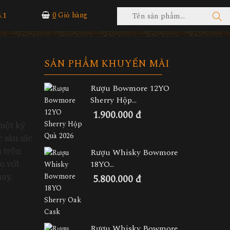
.1
0
Giỏ hàng
SẢN PHẨM KHUYẾN MÃI
Rượu Bowmore 12YO
Sherry Hộp...
1.900.000 đ
một kỹ 
 sâu sắc 
 trộn 
Rượu Whisky Bowmore
 với 
18YO...
nay.
5.800.000 đ
Rượu Whisky Bowmore