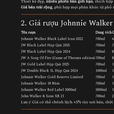
Thiết kế đẹp,
nhiều phiên bản giới hạn
, thích hợp
Giá bán trải rộng
, phù hợp mọi phân khúc từ phổ 
2. Giá rượu Johnnie Walker
Tên rượu
Dung tích
G
Johnnie Walker Black Label Icon 2022
700ml
6
JW Black Label Hộp Quà 2025
700ml
7
JW Black Label Hộp Quà 2024
700ml
8
JW A Song Of Fire (Game of Thrones edition)
700ml
8
JW Gold Label Hộp Quà 2025
700ml
1
JW Double Black 1L Hộp Quà 2024
1000ml
1
Johnnie Walker Gold Reserve Limited
700ml
1
Johnnie Walker 18 Năm
700ml
1
Johnnie Walker Red Label 3000ml
3000ml
1
John Walker & Sons XR 21
700ml
2
Lưu ý
: Giá có thể chênh lệch ±5% tùy nơi bán, thời