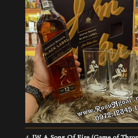
4.
JW A Song Of Fire (Game of Thron