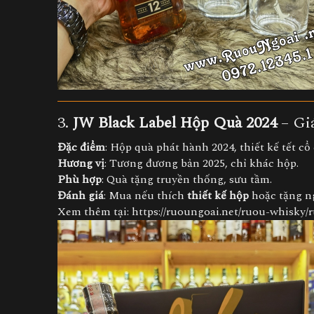
3.
JW Black Label Hộp Quà 2024
– Gi
Đặc điểm
: Hộp quà phát hành 2024, thiết kế tết cổ 
Hương vị
: Tương đương bản 2025, chỉ khác hộp.
Phù hợp
: Quà tặng truyền thống, sưu tầm.
Đánh giá
: Mua nếu thích
thiết kế hộp
hoặc tặng ng
Xem thêm tại:
https://ruoungoai.net/ruou-whisky/ruo