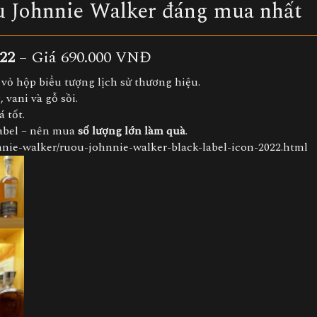
ợu Johnnie Walker đáng mua nhất
022
– Giá 690.000 VNĐ
ế vỏ hộp biểu tượng lịch sử thương hiệu.
 vani và gỗ sồi.
 tốt.
Label – nên mua
số lượng lớn làm quà
.
nnie-walker/ruou-johnnie-walker-black-label-icon-2022.html