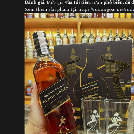
Đánh giá
: Mức giá
vừa túi tiền
, rượu
phổ biến, dễ 
Xem thêm sản phẩm tại:
https://ruoungoai.net/ruou