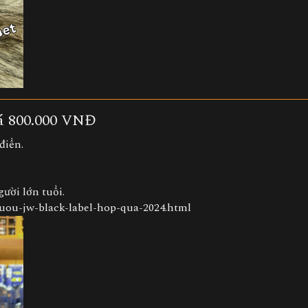
á 800.000 VNĐ
điển.
ười lớn tuổi.
u-jw-black-label-hop-qua-2024.html​​​​​​​