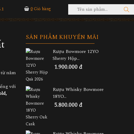
.1
0
Giỏ hàng
SẢN PHẨM KHUYẾN MÃI
t
Rượu Bowmore 12YO
Sherry Hộp...
1.900.000 đ
i từ năm
iếng với
Rượu Whisky Bowmore
old,
18YO...
5.800.000 đ
Rượu Whisky Bowmore