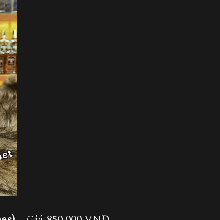
es)
– Giá 850.000 VNĐ