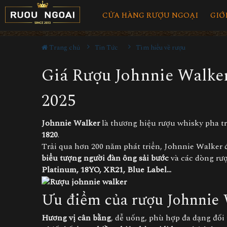
CỬA HÀNG RƯỢU NGOẠI
GIỚ
Trang chủ
Tin Tức
Tìm hiểu về rượu
Giá Rượu Johnnie Walke
2025
Johnnie Walker
là thương hiệu rượu whisky pha tr
1820
.
Trải qua hơn 200 năm phát triển, Johnnie Walker 
biểu tượng người đàn ông sải bước
và các dòng rư
Platinum, 18YO, XR21, Blue Label...
Ưu điểm của
rượu Johnnie
Hương vị cân bằng
, dễ uống, phù hợp đa dạng đối 