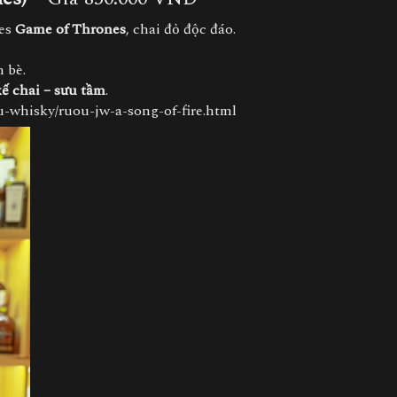
ies
Game of Thrones
, chai đỏ độc đáo.
n bè.
kế chai – sưu tầm
.
u-whisky/ruou-jw-a-song-of-fire.html