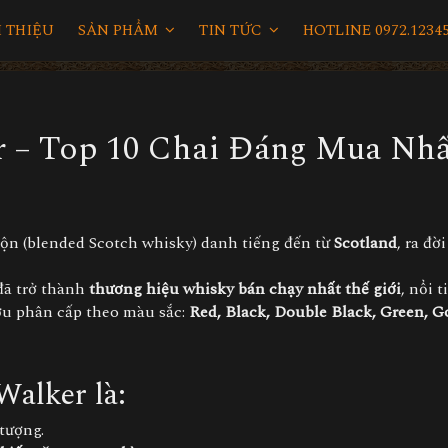
I THIỆU
SẢN PHẨM
TIN TỨC
HOTLINE 0972.12345
r – Top 10 Chai Đáng Mua Nhấ
ộn (blended Scotch whisky) danh tiếng đến từ
Scotland
, ra đờ
đã trở thành
thương hiệu whisky bán chạy nhất thế giới
, nổi t
ợu phân cấp theo màu sắc:
Red, Black, Double Black, Green, G
 Walker
là:
tượng.