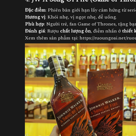
Đặc điểm
: Phiên bản giới hạn lấy cảm hứng từ ser
Hương vị
: Khói nhẹ, vị ngọt nhẹ, dễ uống.
Phù hợp
: Người trẻ, fan Game of Thrones, tặng bạ
Đánh giá
: Rượu
chất lượng ổn
, điểm nhấn ở
thiết 
Xem thêm sản phẩm tại:
https://ruoungoai.net/ruo