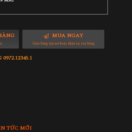
N MÃI
HÀNG
MUA NGAY
ác
Giao hàng tận nơi hoặc nhận tại cửa hàng
972.12345.1
IN TỨC MỚI