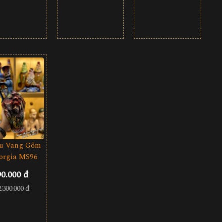
u Vang Gốm
orgia MS96
90.000 đ
2.300.000 đ