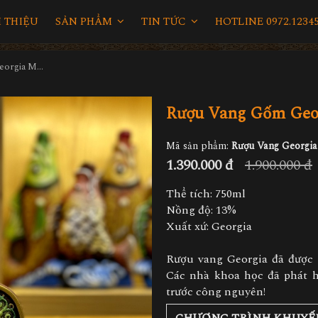
I THIỆU
SẢN PHẨM
TIN TỨC
HOTLINE 0972.12345
Rượu Vang Gốm Georgia MS41
Rượu Vang Gốm Geo
Mã sản phẩm:
Rượu Vang Georgi
1.390.000 đ
1.900.000 đ
Thể tích: 750ml
Nồng độ: 13%
Xuất xứ: Georgia
Rượu vang Georgia đã được 
Các nhà khoa học đã phát h
trước công nguyên!