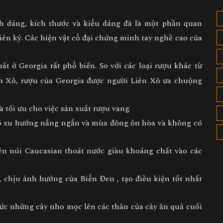
 dáng, kích thước và kiểu dáng đã là một phần quan
iên kỷ. Các hiện vật cổ đại chứng minh tay nghề cao của
t ở Georgia rất phổ biến. So với các loại rượu khác từ
ên Xô, rượu của Georgia được người Liên Xô ưa chuộng
 tối ưu cho việc sản xuất rượu vang.
 có xu hướng nắng ngắn và mùa đông ôn hòa và không có
trên núi Caucasian thoát nước giàu khoáng chất vào các
 chịu ảnh hưởng của Biển Đen , tạo điều kiện tốt nhất
ức những cây nho mọc lên các thân của cây ăn quả cuối