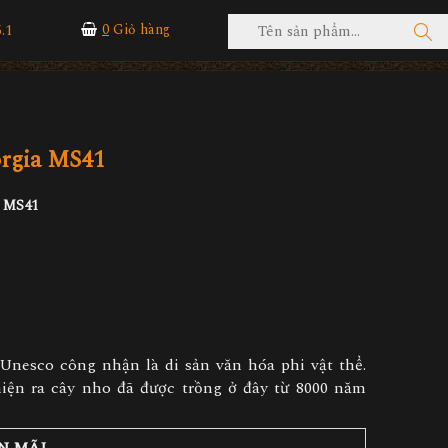
.1
0
Giỏ hàng
rgia MS41
a MS41
Unesco công nhận là di sản văn hóa phi vật thể.
iện ra cây nho đã được trồng ở đây từ 8000 năm