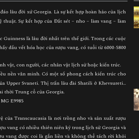
áo lâu đời xứ Georgia. Là sự kết hợp hoàn hảo của lịch
hệ thuật. Sự kết hợp của Đất sét – nho – làm vang – làm
 Guinness là lâu đời nhất trên thế giới. Trong các cuộc
thấy dấu vết hóa học của rượu vang, có tuổi từ 6000-5800
h vật, con người, các nhân vật lịch sử hoặc kiến trúc.
iều nền văn minh. Có một số phong cách kiến trúc cho
ủa Upper Svaneti. Thị trấn lâu đài Shatili ở Khevsureti…
đài thời Trung cổ của Georgia.
 của Transcaucasia là nơi trồng nho và sản xuất rượu
ượu vang có nhiều thiên niên kỷ trong lịch sử Georgia và
ợu vang được coi là gắn liền và không thể tách rời khỏi