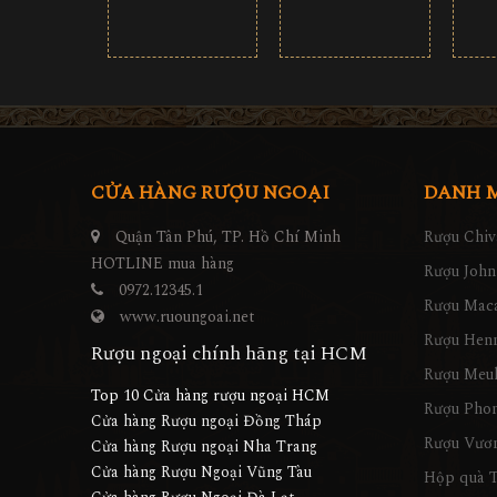
CỬA HÀNG RƯỢU NGOẠI
DANH 
Quận Tân Phú, TP. Hồ Chí Minh
Rượu Chiv
HOTLINE mua hàng
Rượu John
0972.12345.1
Rượu Maca
www.ruoungoai.net
Rượu Hen
Rượu ngoại chính hãng tại HCM
Rượu Meu
Top 10 Cửa hàng rượu ngoại HCM
Rượu Pho
Cửa hàng Rượu ngoại Đồng Tháp
Rượu Vươn
Cửa hàng Rượu ngoại Nha Trang
Cửa hàng Rượu Ngoại Vũng Tàu
Hộp quà T