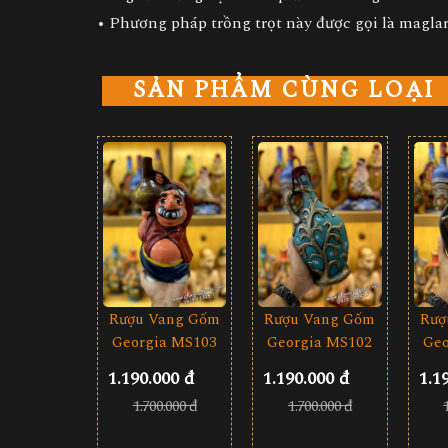
• Phương pháp trồng trọt này được gọi là magla
SẢN PHẨM CÙNG LOẠI
Rượu Vang Gốm
Rượ
Rượu Vang Gốm
Georgia MS103
Geo
Georgia MS102
1.190.000 đ
1.1
1.190.000 đ
1.700.000 đ
1.700.000 đ