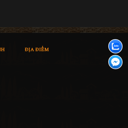
NH
ĐỊA ĐIỂM