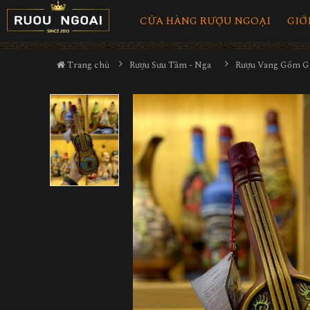
CỬA HÀNG RƯỢU NGOẠI
GIỚ
Trang chủ
Rượu Sưu Tầm - Nga