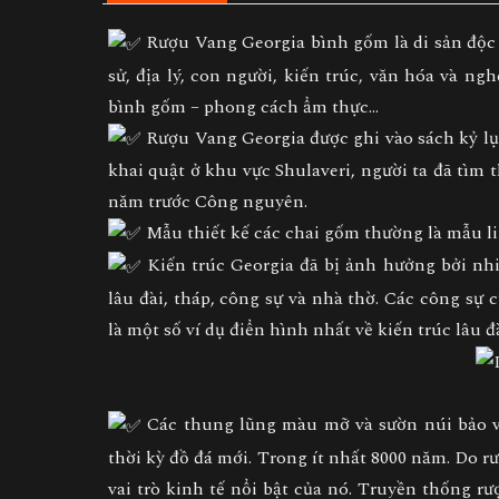
Rượu Vang Georgia bình gốm là di sản độc đ
sử, địa lý, con người, kiến trúc, văn hóa và ng
bình gốm – phong cách ẩm thực…
Rượu Vang Georgia được ghi vào sách kỷ lục
khai quật ở khu vực Shulaveri, người ta đã tìm 
năm trước Công nguyên.
Mẫu thiết kế các chai gốm thường là mẫu lin
Kiến trúc Georgia đã bị ảnh hưởng bởi nh
lâu đài, tháp, công sự và nhà thờ. Các công sự c
là một số ví dụ điển hình nhất về kiến trúc lâu 
Các thung lũng màu mỡ và sườn núi bảo vệ
thời kỳ đồ đá mới. Trong ít nhất 8000 năm. Do r
vai trò kinh tế nổi bật của nó. Truyền thống rư