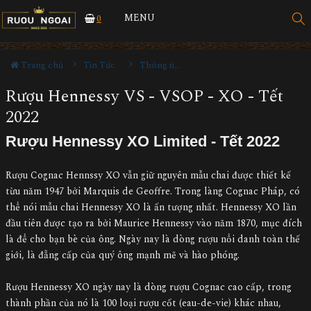
MENU
0
Trang chủ
Tin Tức
Thông tin Rượu ngoại
Rượu Hennessy VS - VSOP - XO - Tết
2022
Rượu Hennessy XO Limited - Tết 2022
Rượu Cognac Hennssy XO vẫn giữ nguyên mẫu chai được thiết kế
từu năm 1947 bởi Marquis de Geoffre. Trong làng Cognac Pháp, có
thể nói mẫu chai Hennessy XO là ấn tượng nhất. Hennessy XO lần
đầu tiên được tạo ra bởi Maurice Hennessy vào năm 1870, mục đích
là để cho bạn bè của ông. Ngày nay là dòng rượu nổi danh toàn thế
giới, là đẵng cấp của quý ông mạnh mẽ và hào phóng.
Rượu Hennessy XO ngày nay là dòng rượu Cognac cao cấp, trong
thành phần của nó là 100 loại rượu cốt (eau-de-vie) khác nhau,