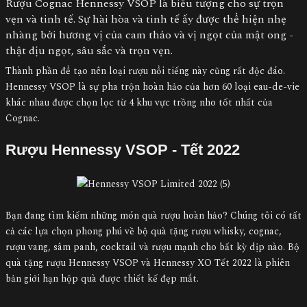
Rượu Cognac Hennessy VSOP là biểu tượng cho sự trọn
vẹn và tinh tế. Sự hài hòa và tinh tế ấy được thể hiện nhẹ
nhàng bởi hương vị của cam thảo và vị ngọt của mật ong -
thật dịu ngọt, sâu sắc và trọn vẹn.
Thành phần để tạo nên loại rượu nổi tiếng này cũng rất độc đáo.
Hennessy VSOP là sự pha trộn hoàn hảo của hơn 60 loại eau-de-vie
khác nhau được chọn lọc từ 4 khu vực trồng nho tốt nhất của
Cognac.
Rượu Hennessy VSOP - Tết 2022
Bạn đang tìm kiếm những món quà rượu hoàn hảo? Chúng tôi có tất
cả các lựa chọn phong phú về bộ quà tặng rượu whisky, cognac,
rượu vang, sâm panh, cocktail và rượu mạnh cho bất kỳ dịp nào. Bộ
quà tặng rượu Hennessy VSOP và Hennessy XO Tết 2022 là phiên
bản giới hạn hộp quà được thiết kế đẹp mắt.