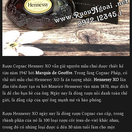
Rượu Cognac Hennssy XO vẫn giữ nguyên mẫu chai được thiết kế
từu năm 1947 bởi
Marquis de Geoffre
. Trong làng Cognac Pháp, có
thể nói mẫu chai Hennessy XO là ấn tượng nhất.
Hennessy XO
lần
đầu tiên được tạo ra bởi Maurice Hennessy vào năm 1870, mục đích
là để cho bạn bè của ông. Ngày nay là dòng rượu nổi danh toàn thế
giới, là đẵng cấp của quý ông mạnh mẽ và hào phóng.
Rượu Hennessy XO ngày nay là dòng rượu Cognac cao cấp, trong
thành phần của nó là 100 loại rượu cốt (eau-de-vie) khác nhau,
trong đó có những loại được ủ đến 30 năm tuổi làm cho một