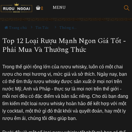
MENU
0
Trang chủ
Tin Tức
Thông tin Rượu ngoại
Top 12 Loại Rượu Mạnh Ngon Giá Tốt -
Phải Mua Và Thưởng Thức
T
rong thế giới rộng lớn của rượu whisky, luôn có một chai
rượu cho mọi hương vị, mức giá và sở thích. Ngày nay, bạn
có thể tìm thấy rượu whisky được sản xuất ở mọi nơi trên
nước Mỹ, Anh và Pháp - thực sự là mọi nơi trên thế giới -
mỗi nơi đều có đặc điểm và bản sắc riêng. Cho dù bạn đang
tìm kiếm một loại rượu whisky hoàn hảo để kết hợp với một
ly cocktail, một thứ gì đó thật khói và quyết đoán, hay một ly
rượu êm ái, chúng tôi đều giúp bạn.