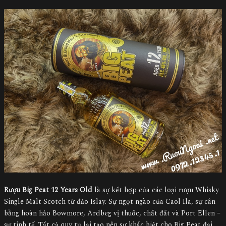
Rượu Big Peat 12 Years Old
là sự kết hợp của các loại rượu Whisky
Single Malt Scotch từ đảo Islay. Sự ngọt ngào của Caol Ila, sự cân
bằng hoàn hảo Bowmore, Ardbeg vị thuốc, chất đất và Port Ellen –
sự tinh tế. Tất cả quy tụ lại tạo nên sự khác biệt cho Big Peat đại