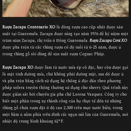
Rượu Zacapa Centenario XO
là dòng rượu cao cấp nhất được sản
xuất tại Guatemala. Zacapa được sáng tạo năm 1976 để kỷ niệm một
trăm năm Zacapa, thị trấn ở Đông Guatemala.
Rượu Zacapa Cent XO
được pha trộn từ các thùng rượu có độ tuổi từ 6-25 năm, được ủ
trong thùng gỗ sồi dùng để sản xuất rượu Cognac Pháp.
Rượu Zacapa XO
được làm từ nước mía ép cô đặc, hay còn được gọi
là mật tinh đường mía, chứ không phải đường mật, sau đó được ủ
và pha trộn bằng cách sử dụng hệ thống ủ độc đáo theo phương
pháp solera truyền thống thường sử dụng cho sherry. Quá trình này
được giám sát bởi chuyên gia pha chế Lorena Vazquez. Công ty cho
biết một phần trong sự thành công của họ thực tế đến từ những
thùng gỗ chứa rượu đặt ở độ cao 2,300 trên mực nước biển, trong
một hầm ủ nằm phía trên đỉnh các ngọn núi lửa của Guatemala, nơi
nhiệt độ trung bình khoảng 62°F.