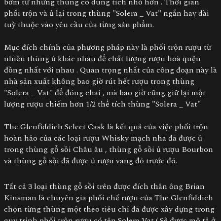
bơm từ những thùng có dung tích nhỏ hơn . Thời gian
phối trộn và ủ lại trong thùng "Solera _ Vat" ngắn hay dài
tuỳ thuộc vào yêu cầu của từng sản phẩm.
Mục đích chính của phương pháp này là phối trộn rượu từ
nhiều thùng ủ khác nhau để chất lượng rượu hoà quện
đồng nhất với nhau . Quan trọng nhất của công đoạn này là
nhà sản xuất không bao giờ rút hết rượu trong thùng
"Solera _ Vat" để đóng chai , mà bao giờ cũng giữ lại một
lượng rượu chiếm hơn 1/2 thể tích thùng "Solera _ Vat"
The Glenfiddich Select Cask là kết quả của việc phối trộn
hoàn hảo của các loại rượu Whisky mạch nha đã được ủ
trong thùng gỗ sồi Châu âu , thùng gỗ sồi ủ rượu Bourbon
và thùng gỗ sồi đã được ủ rượu vang đỏ trước đó.
Tất cả 3 loại thùng gỗ sồi trên được đích thân ông Brian
Kinsman là chuyên gia phối chế rượu của The Glenfiddich
chọn từng thùng một theo tiêu chí đã được xây dựng trong
quy trinh phối trộn rượu có tên Solera Vat ( Sẽ được mô tả ở