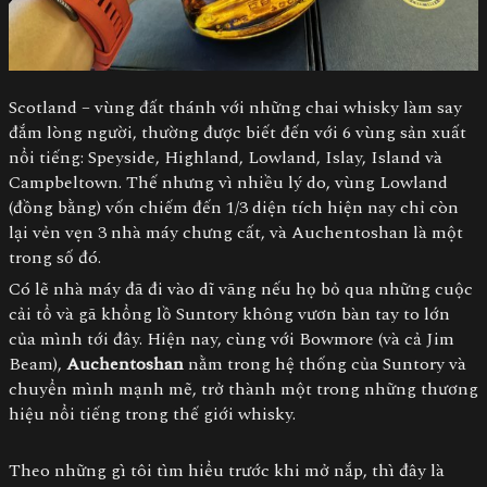
Scotland – vùng đất thánh với những chai whisky làm say
đắm lòng người, thường được biết đến với 6 vùng sản xuất
nổi tiếng: Speyside, Highland, Lowland, Islay, Island và
Campbeltown. Thế nhưng vì nhiều lý do, vùng Lowland
(đồng bằng) vốn chiếm đến 1/3 diện tích hiện nay chỉ còn
lại vẻn vẹn 3 nhà máy chưng cất, và Auchentoshan là một
trong số đó.
Có lẽ nhà máy đã đi vào dĩ vãng nếu họ bỏ qua những cuộc
cải tổ và gã khổng lồ Suntory không vươn bàn tay to lớn
của mình tới đây. Hiện nay, cùng với Bowmore (và cả Jim
Beam),
Auchentoshan
nằm trong hệ thống của Suntory và
chuyển mình mạnh mẽ, trở thành một trong những thương
hiệu nổi tiếng trong thế giới whisky.
Theo những gì tôi tìm hiểu trước khi mở nắp, thì đây là