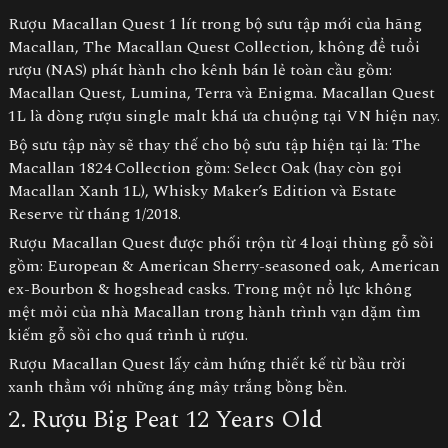
Rượu Macallan Quest 1 lít trong bộ sưu tập mới của hãng
Macallan, The Macallan Quest Collection, không để tuổi
rượu (NAS) phát hành cho kênh bán lẻ toàn cầu gồm:
Macallan Quest, Lumina, Terra và Enigma. Macallan Quest
1L là dòng rượu single malt khá ưa chuộng tại VN hiện nay.
Bộ sưu tập này sẽ thay thế cho bộ sưu tập hiện tại là: The
Macallan 1824 Collection gồm: Select Oak (hay còn gọi
Macallan Xanh 1L), Whisky Maker’s Edition và Estate
Reserve từ tháng 1/2018.
Rượu Macallan Quest được phối trộn từ 4 loại thùng gỗ sồi
gồm: European & American Sherry-seasoned oak, American
ex-Bourbon & hogshead casks. Trong một nổ lực không
mệt mỏi của nhà Macallan trong hành trình vạn dặm tìm
kiếm gỗ sồi cho quá trình ủ rượu.
Rượu Macallan Quest lấy cảm hứng thiết kế từ bầu trời
xanh thẳm với những áng mây trắng bồng bền.
2. Rượu Big Peat 12 Years Old