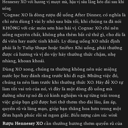
Hennessy XO với hương vị mượt mà, hậu vị sâu lắng kéo dài sau khi
uống.
"Cognac XO là dòng rượu để uống After Dinner, có nghĩa là
chỉ nên dùng 1 vài ly nhỏ sau bữa tối, khi chúng ta đã nói
KHÔNG với các món sơn hào hải vị. Cognac XO chỉ nên
uống nguyên chất, không pha thêm bất cứ thứ gì, cho dù là
đá viên hay nước tinh khiết. Ly dùng uống XO nhất định
phải là ly Tulip Shape hoặc Snifter. Khi uống, phải thưởng
được cả hương và vị do vậy hãy thưởng thức chậm, nhẹ
nhàng, khoan khoái.
Dùng XO xong, chúng ta thường không nên súc miệng
nước lọc hay đánh răng trước khi đi ngủ. Những việc đó,
chúng ta nên làm trước khi thưởng thức XO. Hãy để XO tự
làm tốt vai trò của nó, vì đây là một dòng đồ uống mà
dường như tự nó đã có kinh nghiệm và sự từng trải trong
việc giúp bạn giữ được hơi thở thơm tho dài lâu, ấm áp,
quyến rũ và lãng mạn, giúp bạn thăng hoa hơn trong một
đêm hạnh phúc rồi sẽ ngon giấc.
Biểu tượng cảm xúc wink
Rượu Hennessy XO
cần thưởng hương thơm quyến rũ của