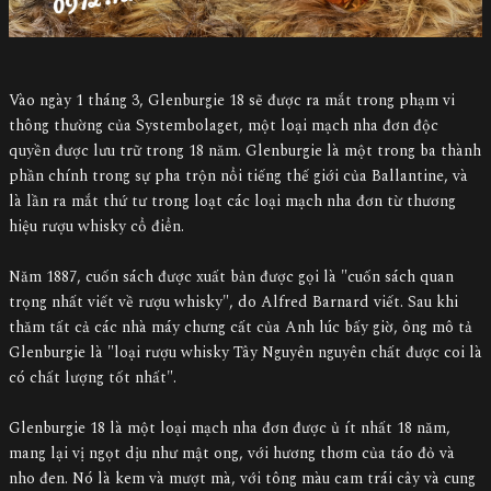
Vào ngày 1 tháng 3, Glenburgie 18 sẽ được ra mắt trong phạm vi
thông thường của Systembolaget, một loại mạch nha đơn độc
quyền được lưu trữ trong 18 năm. Glenburgie là một trong ba thành
phần chính trong sự pha trộn nổi tiếng thế giới của Ballantine, và
là lần ra mắt thứ tư trong loạt các loại mạch nha đơn từ thương
hiệu rượu whisky cổ điển.
Năm 1887, cuốn sách được xuất bản được gọi là "cuốn sách quan
trọng nhất viết về rượu whisky", do Alfred Barnard viết. Sau khi
thăm tất cả các nhà máy chưng cất của Anh lúc bấy giờ, ông mô tả
Glenburgie là "loại rượu whisky Tây Nguyên nguyên chất được coi là
có chất lượng tốt nhất".
Glenburgie 18 là một loại mạch nha đơn được ủ ít nhất 18 năm,
mang lại vị ngọt dịu như mật ong, với hương thơm của táo đỏ và
nho đen. Nó là kem và mượt mà, với tông màu cam trái cây và cung