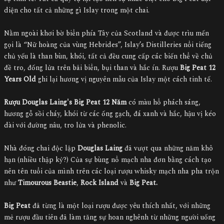
diện cho tất cả những gì Islay trong một chai.
Nằm ngoài khơi bờ biển phía Tây của Scotland và được trìu mến
gọi là “Nữ hoàng của vùng Hebrides”, Islay’s Distilleries nổi tiếng
chủ yếu là than bùn, khói, tất cả đều cung cấp các biến thể về chủ
đề tro, đống lửa trên bãi biển, bụi than và hắc ín. Rượu
Big Peat 12
Years Old
ghi lại hương vị nguyên mẫu của Islay một cách tinh tế.
Rượu Douglas Laing's Big Peat 12 Năm
có màu hổ phách sáng,
hương gỗ sồi cháy, khói từ các ống gạch, đá xanh và hắc, hậu vị kéo
dài với đường nâu, tro lửa và phenolic.
Nhà đóng chai độc lập
Douglas Laing
đã vượt qua những năm khô
hạn (nhiều thập kỷ?) Của sự bùng nổ mạch nha đơn bằng cách tạo
nên tên tuổi của mình trên các loại rượu whisky mạch nha pha trộn
như
Timourous Beastie
,
Rock Island
và
Big Peat.
Big Peat
đã từng là một loại rượu được yêu thích nhất, với những
mẻ rượu đầu tiên đã làm tăng sự hoan nghênh từ những người uống