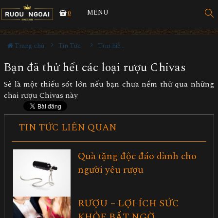
MENU
0
Trang chủ
Tin Tức
Tìm hiểu về rượu
Bạn đã thử hết các loại rượu Chivas
Sẽ là một thiếu sót lớn nếu bạn chưa nếm thử qua những
chai rượu Chivas này
TIN TỨC LIÊN QUAN
Quà tặng độc đáo dành cho
người yêu rượu
RƯỢU – LỢI ÍCH SỨC
KHỎE BẤT NGỜ